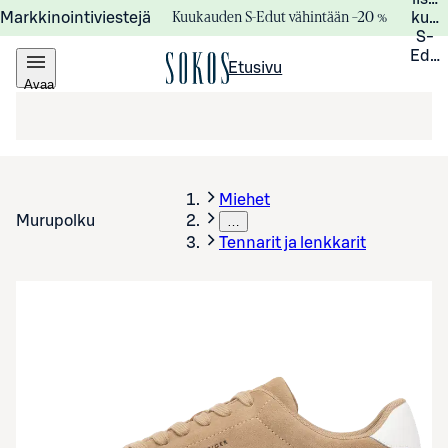
Kuukauden S-Edut vähintään –20 %
Markkinointiviestejä
kuuk
S-
Edui
Etusivu
Avaa
valikko
Miehet
Murupolku
…
Tennarit ja lenkkarit