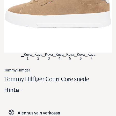
Avaa tuotekuva suurennettuna
Kuva
Kuva
Kuva
Kuva
Kuva
Kuva
Kuva
1
2
3
4
5
6
7
Tommy Hilfiger
Tommy Hilfiger Court Core suede
Hinta
-
Alennus vain verkossa