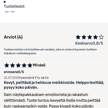
Tuotetiedot
Arviot (
4
)
Keskiarvo
3,8
/5
Tuotearvostelun voi kirjoittaa vain asiakas, joka on ostanut kyseisen tuotteen
Sokoksen verkkokaupasta.
Mirdeli
arvosana
5
/5
21.07.2026
VAHVISTETTU OSTO
Kevyt, peittävä ja hehkuva meikkivoide. Helppo levittää,
pysyy koko päivän.
Sain näytepakkauksen emotionista ja rakastuin
välittömästi. Tuote tuntuu kevyeltä iholla mutta peittää
kuin raskaampikin voide. Pysyy kivasti koko päivän