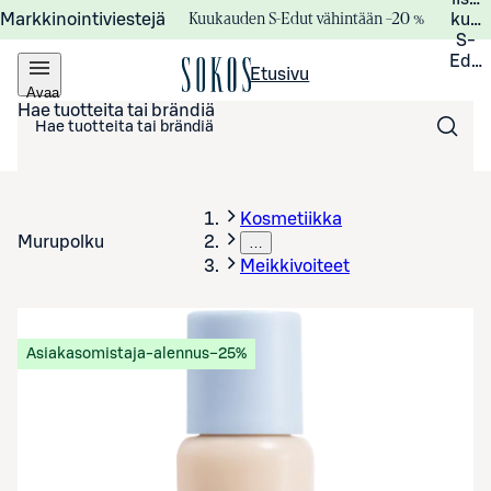
Kuukauden S-Edut vähintään –20 %
Markkinointiviestejä
kuuk
S-
Edui
Etusivu
Avaa
valikko
Hae tuotteita tai brändiä
Kosmetiikka
Murupolku
…
Meikkivoiteet
Asiakasomistaja-alennus
−25%