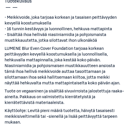
Tuotekuvaus
• Meikkivoide, joka tarjoaa korkean ja tasaisen peittävyyden
kevyellä koostumuksella
• 16 tunnin kestävyys ja luonnollinen, hehkuva mattapinta
• Sisältää ihoa hellivää niasiiniamidia ja pohjoismaista
mustikkauutetta, jotka silottavat ihon ulkonäköä
LUMENE Blur Even Cover Foundation tarjoaa korkean
peittävyyden kevyellä koostumuksella ja luonnollisella,
hehkuvalla mattapinnalla, joka kestää koko päivän.
Niasiiniamidia ja pohjoismaisen mustikkauutteen ansiosta
tämä ihoa hellivä meikkivoide auttaa tasoittamaan ja
silottamaan ihoa sekä hallitsemaan kiiltoa, jotta meikki
näyttää hehkuvalta mutta mattapintaiselta koko päivän ajan.
Tuote on vegaaninen ja sisältää sivuvirroista jalostettuja raaka-
aineita. Pakkaus on valmistettu kierrätetyistä ja
kierrätettävistä materiaaleista.
Käyttöohje: Levitä pieni määrä tuotetta, häivytä tasaisesti
meikkisiveltimellä tai -sienellä ja lisää peittävyyttä tarpeen
mukaan.