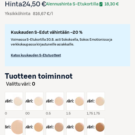
Hinta
24,50 €
Alennushinta S-Etukortilla
18,30 €
Yksikköhinta
816,67 €/l
Kuukauden S-Edut vähintään –20 %
Voimassa S-Etukortilla 30.8. asti Sokoksella, Sokos Emotionissa ja
verkkokaupassa kirjautuneille asiakkaille.
Katso kuukauden S-Etutuotteet
Tuotteen toiminnot
Valittu väri:
0
väri:
väri:
väri:
väri:
väri:
0
00
0.5
1.5
1,75 1.75
väri:
väri:
väri:
väri:
väri: