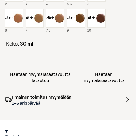
2
3
4
4.5
5
väri:
väri:
väri:
väri:
väri:
6
7
7.5
9
10
koko:
30 ml
Haetaan myymäläsaatavuutta
Haetaan
latautuu
myymäläsaatavuutta
Ilmainen toimitus myymälään
1–5 arkipäivää