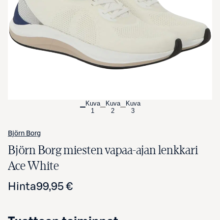
Avaa tuotekuva suurennettuna
Kuva
Kuva
Kuva
1
2
3
Björn Borg
Björn Borg miesten vapaa-ajan lenkkari
Ace White
Hinta
99,95 €