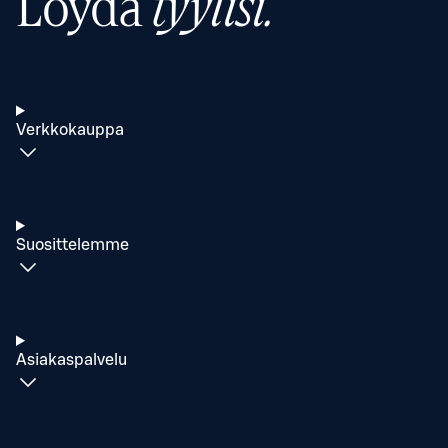
Löydä
tyylisi.
Verkkokauppa
Suosittelemme
Asiakaspalvelu