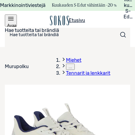
Kuukauden S-Edut vähintään –20 %
Markkinointiviestejä
kuuk
S-
Edui
Etusivu
Avaa
valikko
Hae tuotteita tai brändiä
Miehet
Murupolku
…
Tennarit ja lenkkarit