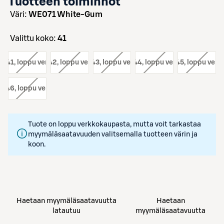
Tuotteen toiminnot
väri:
WE071 White-Gum
Valittu koko:
41
o:
41
, loppu verkosta
koko:
42
, loppu verkosta
koko:
43
, loppu verkosta
koko:
44
, loppu verkosta
koko:
45
, loppu verk
o:
46
, loppu verkosta
Tuote on loppu verkkokaupasta, mutta voit tarkastaa
myymäläsaatavuuden valitsemalla tuotteen värin ja
koon.
Haetaan myymäläsaatavuutta
Haetaan
latautuu
myymäläsaatavuutta