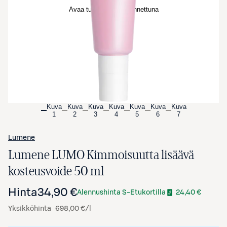
Avaa tuotekuva suurennettuna
Kuva
Kuva
Kuva
Kuva
Kuva
Kuva
Kuva
1
2
3
4
5
6
7
Lumene
Lumene LUMO Kimmoisuutta lisäävä
kosteusvoide 50 ml
Hinta
34,90 €
Alennushinta S-Etukortilla
24,40 €
Yksikköhinta
698,00 €/l