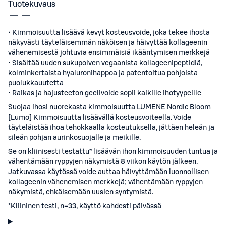
Tuotekuvaus
• Kimmoisuutta lisäävä kevyt kosteusvoide, joka tekee ihosta
näkyvästi täyteläisemmän näköisen ja häivyttää kollageenin
vähenemisestä johtuvia ensimmäisiä ikääntymisen merkkejä
• Sisältää uuden sukupolven vegaanista kollageenipeptidiä,
kolminkertaista hyaluronihappoa ja patentoitua pohjoista
puolukkauutetta
• Raikas ja hajusteeton geelivoide sopii kaikille ihotyypeille
Suojaa ihosi nuorekasta kimmoisuutta LUMENE Nordic Bloom
[Lumo] Kimmoisuutta lisäävällä kosteusvoiteella. Voide
täyteläistää ihoa tehokkaalla kosteutuksella, jättäen heleän ja
sileän pohjan aurinkosuojalle ja meikille.
Se on kliinisesti testattu* lisäävän ihon kimmoisuuden tuntua ja
vähentämään ryppyjen näkymistä 8 viikon käytön jälkeen.
Jatkuvassa käytössä voide auttaa häivyttämään luonnollisen
kollageenin vähenemisen merkkejä; vähentämään ryppyjen
näkymistä, ehkäisemään uusien syntymistä.
*Kliininen testi, n=33, käyttö kahdesti päivässä