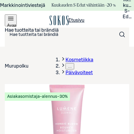
Kuukauden S-Edut vähintään –20 %
Markkinointiviestejä
kuuk
S-
Edui
Etusivu
Avaa
valikko
Hae tuotteita tai brändiä
Kosmetiikka
Murupolku
…
Päivävoiteet
Asiakasomistaja-alennus
−30%