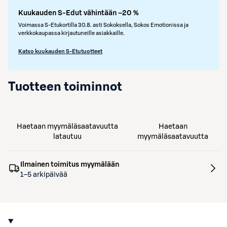
Kuukauden S-Edut vähintään –20 %
Voimassa S-Etukortilla 30.8. asti Sokoksella, Sokos Emotionissa ja
verkkokaupassa kirjautuneille asiakkaille.
Katso kuukauden S-Etutuotteet
Tuotteen toiminnot
Haetaan myymäläsaatavuutta
Haetaan
latautuu
myymäläsaatavuutta
Ilmainen toimitus myymälään
1–5 arkipäivää