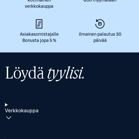
kotimainen
600 myymälään
verkkokauppa
Asiakasomistajalle
Ilmainen palautus 30
Bonusta jopa 5 %
päivää
Löydä
tyylisi.
Verkkokauppa