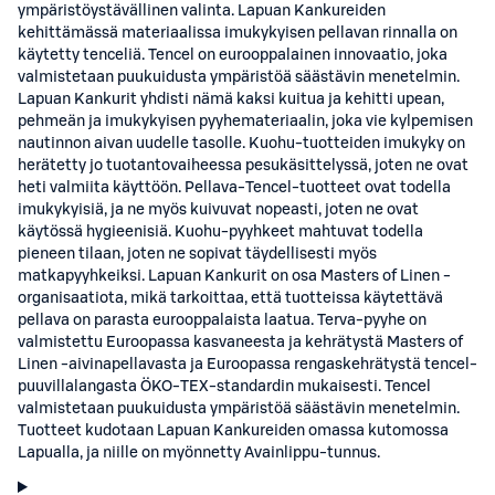
ympäristöystävällinen valinta. Lapuan Kankureiden
kehittämässä materiaalissa imukykyisen pellavan rinnalla on
käytetty tenceliä. Tencel on eurooppalainen innovaatio, joka
valmistetaan puukuidusta ympäristöä säästävin menetelmin.
Lapuan Kankurit yhdisti nämä kaksi kuitua ja kehitti upean,
pehmeän ja imukykyisen pyyhemateriaalin, joka vie kylpemisen
nautinnon aivan uudelle tasolle. Kuohu-tuotteiden imukyky on
herätetty jo tuotantovaiheessa pesukäsittelyssä, joten ne ovat
heti valmiita käyttöön. Pellava-Tencel-tuotteet ovat todella
imukykyisiä, ja ne myös kuivuvat nopeasti, joten ne ovat
käytössä hygieenisiä. Kuohu-pyyhkeet mahtuvat todella
pieneen tilaan, joten ne sopivat täydellisesti myös
matkapyyhkeiksi. Lapuan Kankurit on osa Masters of Linen -
organisaatiota, mikä tarkoittaa, että tuotteissa käytettävä
pellava on parasta eurooppalaista laatua. Terva-pyyhe on
valmistettu Euroopassa kasvaneesta ja kehrätystä Masters of
Linen -aivinapellavasta ja Euroopassa rengaskehrätystä tencel-
puuvillalangasta ÖKO-TEX-standardin mukaisesti. Tencel
valmistetaan puukuidusta ympäristöä säästävin menetelmin.
Tuotteet kudotaan Lapuan Kankureiden omassa kutomossa
Lapualla, ja niille on myönnetty Avainlippu-tunnus.