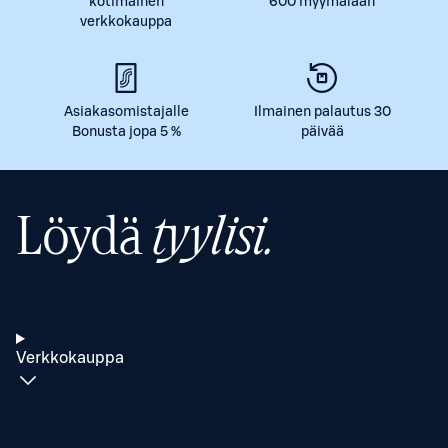
kotimainen
600 myymälään
verkkokauppa
Asiakasomistajalle
Ilmainen palautus 30
Bonusta jopa 5 %
päivää
Löydä
tyylisi.
Verkkokauppa