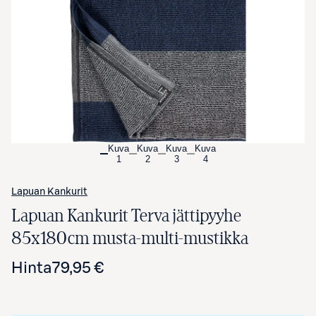
Avaa tuotekuva suurennettuna
Kuva
Kuva
Kuva
Kuva
1
2
3
4
Lapuan Kankurit
Lapuan Kankurit Terva jättipyyhe
85x180cm musta-multi-mustikka
Hinta
79,95 €