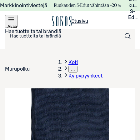
Kuukauden S-Edut vähintään –20 %
Markkinointiviestejä
kuuk
S-
Edui
Etusivu
Avaa
valikko
Hae tuotteita tai brändiä
Koti
Murupolku
…
Kylpypyyhkeet