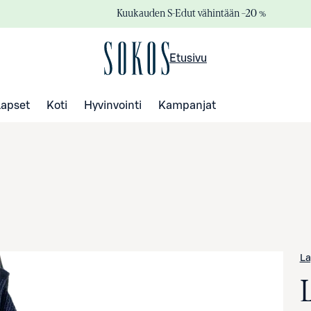
Kuukauden S-Edut vähintään –20 %
Etusivu
Lapset
Koti
Hyvinvointi
Kampanjat
La