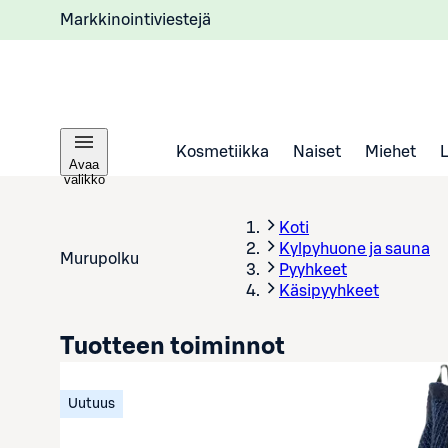
Markkinointiviestejä
Kosmetiikka
Naiset
Miehet
Avaa
valikko
Koti
Kylpyhuone ja sauna
Murupolku
Pyyhkeet
Käsipyyhkeet
Tuotteen toiminnot
Uutuus