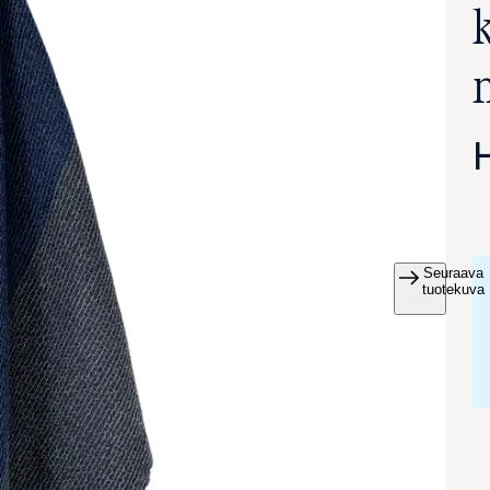
Seuraava
va suurennettuna
tuotekuva