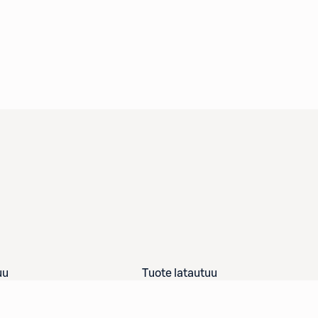
uu
Tuote latautuu