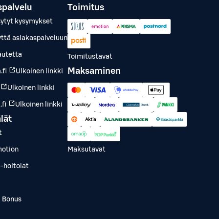
spalvelu
Toimitus
sytyt kysymykset
yttä asiakaspalveluun
autetta
Toimitustavat
Maksaminen
.fi
Ulkoinen linkki
Ulkoinen linkki
fi
Ulkoinen linkki
lät
t
otion
Maksutavat
-hoitolat
a Bonus