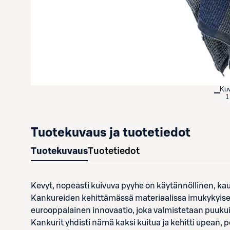
Ku
1
Tuotekuvaus ja tuotetiedot
Tuotekuvaus
Tuotetiedot
Kevyt, nopeasti kuivuva pyyhe on käytännöllinen, kau
Kankureiden kehittämässä materiaalissa imukykyisen 
eurooppalainen innovaatio, joka valmistetaan puuk
Kankurit yhdisti nämä kaksi kuitua ja kehitti upean,