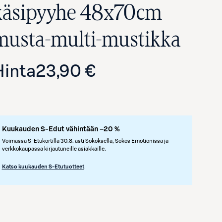
käsipyyhe 48x70cm
musta-multi-mustikka
Hinta
23,90 €
Kuukauden S-Edut vähintään –20 %
Avaa tuotekuva suurennettuna
Voimassa S-Etukortilla 30.8. asti Sokoksella, Sokos Emotionissa ja
verkkokaupassa kirjautuneille asiakkaille.
Katso kuukauden S-Etutuotteet