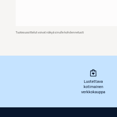
Tuotesuosittelut voivat näkyä sinulle kohdennetusti
Luotettava
kotimainen
verkkokauppa