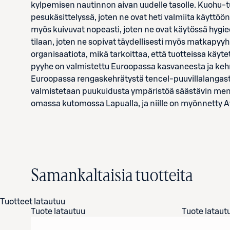
kylpemisen nautinnon aivan uudelle tasolle. Kuohu-t
pesukäsittelyssä, joten ne ovat heti valmiita käyttöön
myös kuivuvat nopeasti, joten ne ovat käytössä hygi
tilaan, joten ne sopivat täydellisesti myös matkapyy
organisaatiota, mikä tarkoittaa, että tuotteissa käyt
pyyhe on valmistettu Euroopassa kasvaneesta ja kehr
Euroopassa rengaskehrätystä tencel-puuvillalangas
valmistetaan puukuidusta ympäristöä säästävin me
omassa kutomossa Lapualla, ja niille on myönnetty 
Samankaltaisia tuotteita
Tuotteet latautuu
Tuote latautuu
Tuote lataut