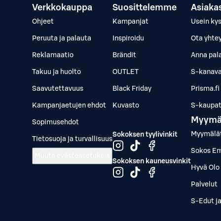
Verkkokauppa
Suosittelemme
Asiaka
Ohjeet
Kampanjat
Usein ky
Peruuta ja palauta
Inspiroidu
Ota yhte
Reklamaatio
Brändit
Anna pal
Takuu ja huolto
OUTLET
S-kanava
Saavutettavuus
Black Friday
Prisma.fi
Kampanjaetujen ehdot
Kuvasto
S-kaupat.
Myymä
Sopimusehdot
Myymälä
Sokoksen tyylivinkit
Tietosuoja ja turvallisuus
Sokos Em
Muuta evästeasetuksia
Sokoksen kauneusvinkit
Hyvä Olo 
Palvelut
S-Edut j