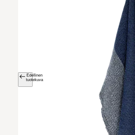
Edellinen
Avaa tuoteku
tuotekuva