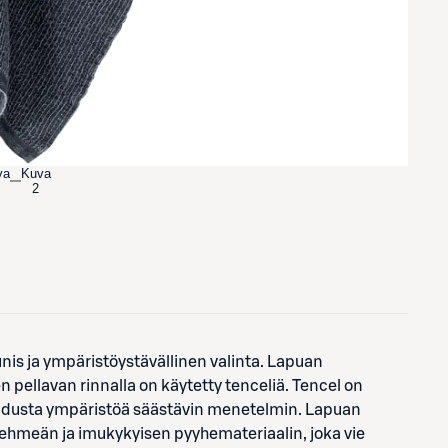
va
Kuva
2
nis ja ympäristöystävällinen valinta. Lapuan
pellavan rinnalla on käytetty tenceliä. Tencel on
uidusta ympäristöä säästävin menetelmin. Lapuan
 pehmeän ja imukykyisen pyyhemateriaalin, joka vie