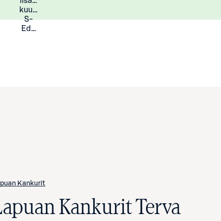
lisää
Lisätietoja
kuukauden
S-
Eduista
puan Kankurit
Lapuan Kankurit Terva