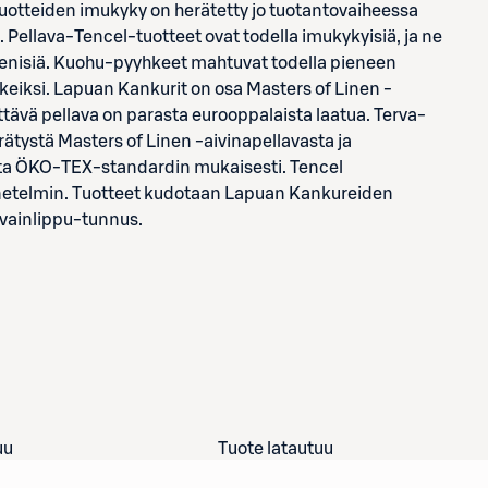
uotteiden imukyky on herätetty jo tuotantovaiheessa
. Pellava-Tencel-tuotteet ovat todella imukykyisiä, ja ne
eenisiä. Kuohu-pyyhkeet mahtuvat todella pieneen
hkeiksi. Lapuan Kankurit on osa Masters of Linen -
ettävä pellava on parasta eurooppalaista laatua. Terva-
ätystä Masters of Linen -aivinapellavasta ja
ta ÖKO-TEX-standardin mukaisesti. Tencel
netelmin. Tuotteet kudotaan Lapuan Kankureiden
Avainlippu-tunnus.
uu
Tuote latautuu