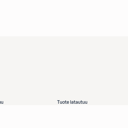
uu
Tuote latautuu