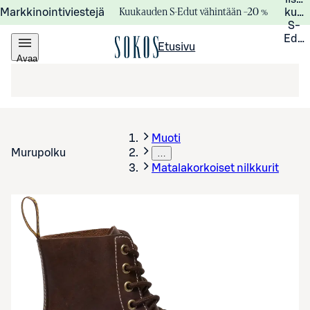
Kuukauden S-Edut vähintään –20 %
Markkinointiviestejä
kuuk
S-
Edui
Etusivu
Avaa
valikko
Muoti
Murupolku
…
Matalakorkoiset nilkkurit