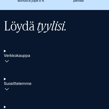
Bonusta jopa 5 %
päivää
Löydä
tyylisi.
Verkkokauppa
Suosittelemme