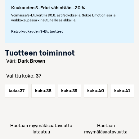
Kuukauden S-Edut vähintään –20 %
Voimassa S-Etukortilla 30.8. asti Sokoksella, Sokos Emotionissa ja
verkkokaupassa kirjautuneille asiakkaille.
Katso kuukauden S-Etutuotteet
Tuotteen toiminnot
väri:
Dark Brown
Valittu koko:
37
koko:
37
koko:
38
koko:
39
koko:
40
koko:
41
Haetaan myymäläsaatavuutta
Haetaan
latautuu
myymäläsaatavuutta