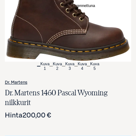
Avaa tuotekuva suurennettuna
Kuva
Kuva
Kuva
Kuva
Kuva
1
2
3
4
5
Dr. Martens
Dr. Martens 1460 Pascal Wyoming
nilkkurit
Hinta
200,00 €