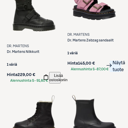
DR. MARTENS
Dr. Martens
Zebzag sandaalit
DR. MARTENS
Dr. Martens
Nilkkurit
1 väriä
Näytä
Hinta
145,00 €
1 väriä
Alennushinta S-
87,00 €
tuote
Hinta
229,00 €
Etukortilla
Lisää
ostoskoriin
Alennushinta S-
91,60 €
Etukortilla