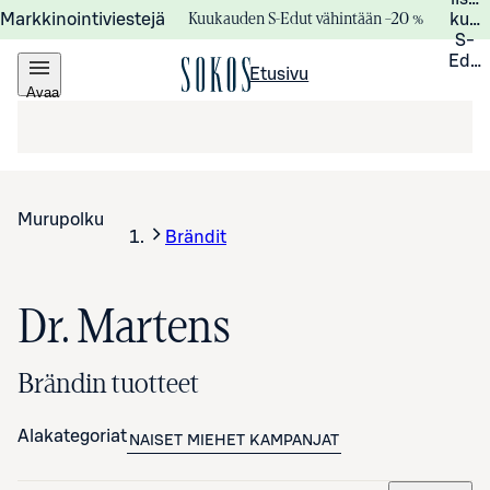
Kuukauden S-Edut vähintään –20 %
Markkinointiviestejä
kuuk
S-
Edui
Etusivu
Avaa
valikko
Murupolku
Brändit
Dr. Martens
Brändin tuotteet
Alakategoriat
NAISET
MIEHET
KAMPANJAT