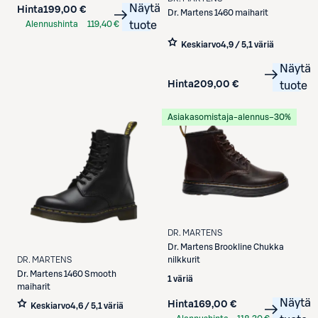
Näytä
Hinta
199,00 €
Dr. Martens
1460 maiharit
Alennushinta
119,40 €
tuote
S-Etukortilla
Keskiarvo
4,9 / 5
,
1 väriä
Näytä
Hinta
209,00 €
tuote
Asiakasomistaja-alennus
−30%
DR. MARTENS
Dr. Martens
Brookline Chukka
DR. MARTENS
nilkkurit
Dr. Martens
1460 Smooth
1 väriä
maiharit
Näytä
Hinta
169,00 €
Keskiarvo
4,6 / 5
,
1 väriä