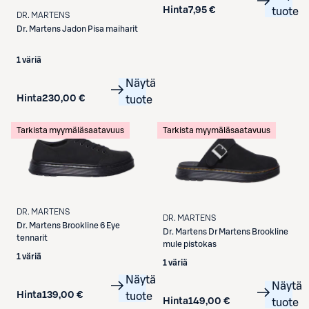
Hinta
7,95 €
tuote
DR. MARTENS
Dr. Martens
Jadon Pisa maiharit
1 väriä
Näytä
Hinta
230,00 €
tuote
Tarkista myymäläsaatavuus
Tarkista myymäläsaatavuus
DR. MARTENS
DR. MARTENS
Dr. Martens
Brookline 6 Eye
Dr. Martens
Dr Martens Brookline
tennarit
mule pistokas
1 väriä
1 väriä
Näytä
Näytä
Hinta
139,00 €
tuote
Hinta
149,00 €
tuote