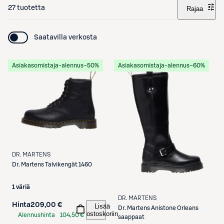
27 tuotetta
Rajaa
Saatavilla verkosta
Asiakasomistaja-alennus
−50%
Asiakasomistaja-alennus
−60%
DR. MARTENS
Dr. Martens
Talvikengät 1460
1 väriä
DR. MARTENS
Hinta
209,00 €
Lisää
Dr. Martens
Anistone Orleans
ostoskoriin
Alennushinta
104,50 €
saappaat