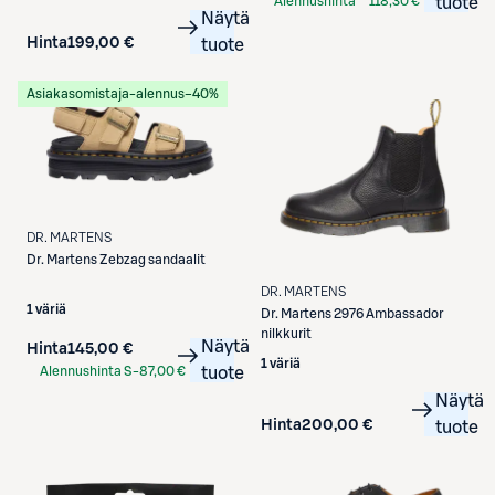
Alennushinta
118,30 €
tuote
Näytä
S-Etukortilla
Hinta
199,00 €
tuote
Asiakasomistaja-alennus
−40%
DR. MARTENS
Dr. Martens
Zebzag sandaalit
DR. MARTENS
1 väriä
Dr. Martens
2976 Ambassador
nilkkurit
Näytä
Hinta
145,00 €
1 väriä
Alennushinta S-
87,00 €
tuote
Etukortilla
Näytä
Hinta
200,00 €
tuote