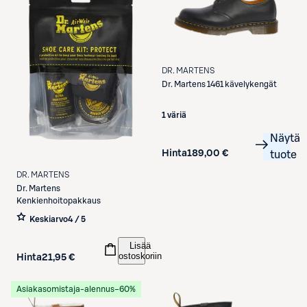
DR. MARTENS
Dr. Martens
1461 kävelykengät
1 väriä
Näytä
Hinta
189,00 €
tuote
DR. MARTENS
Dr. Martens
Kenkienhoitopakkaus
Keskiarvo
4 / 5
Lisää
ostoskoriin
Hinta
21,95 €
Asiakasomistaja-alennus
−60%