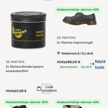
Asiakasomistaja-alennus
−40%
DR. MARTENS
Dr. Martens
Virginia kengät
Keskiarvo
4,6 / 5
,
1 väriä
Näytä
DR. MARTENS
Hinta
189,00 €
Dr. Martens
Wonder balsami
Alennushinta
113,40 €
tuote
kenkävaha 85ml
S-Etukortilla
Lisää
ostoskoriin
Hinta
10,95 €
Asiakasomistaja-alennus
−60%
Asiakasomistaja-alennus
−40%