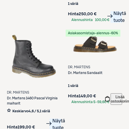
S-Etukortilla
1 väriä
Näytä
Hinta
250,00 €
Alennushinta
100,00 €
tuote
S-Etukortilla
Asiakasomistaja-alennus
−60%
DR. MARTENS
Dr. Martens
Sandaalit
1 väriä
DR. MARTENS
Hinta
149,00 €
Lisää
Dr. Martens
1460 Pascal Virginia
ostoskoriin
Alennushinta S-
59,60 €
maiharit
Etukortilla
Keskiarvo
4,6 / 5
,
1 väriä
Näytä
Hinta
199,00 €
tuote