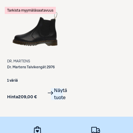
Tarkista myymäläsaatavuus
DR. MARTENS
Dr. Martens
Talvikengät 2976
1 väriä
Näytä
Hinta
209,00 €
tuote