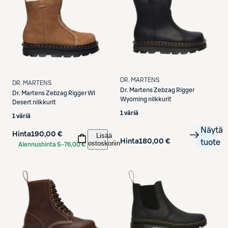
DR. MARTENS
DR. MARTENS
Dr. Martens
Zebzag Rigger
Dr. Martens
Zebzag Rigger Wl
Wyoming nilkkurit
Desert nilkkurit
1 väriä
1 väriä
Näytä
Hinta
190,00 €
Lisää
Hinta
180,00 €
tuote
ostoskoriin
Alennushinta S-
76,00 €
Etukortilla