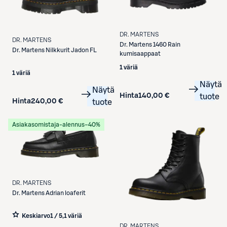
DR. MARTENS
DR. MARTENS
Dr. Martens
1460 Rain
Dr. Martens
Nilkkurit Jadon FL
kumisaappaat
1 väriä
1 väriä
Näytä
Näytä
Hinta
140,00 €
tuote
Hinta
240,00 €
tuote
Asiakasomistaja-alennus
−40%
DR. MARTENS
Dr. Martens
Adrian loaferit
Keskiarvo
1 / 5
,
1 väriä
DR. MARTENS