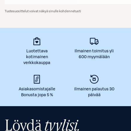
Tuotesuosittelut voivat näkyä sinulle kohdennetusti
Luotettava
Ilmainen toimitus yli
kotimainen
600 myymälään
verkkokauppa
Asiakasomistajalle
Ilmainen palautus 30
Bonusta jopa 5 %
päivää
Löydä
tyylisi.