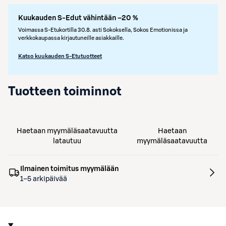
Kuukauden S-Edut vähintään –20 %
Voimassa S-Etukortilla 30.8. asti Sokoksella, Sokos Emotionissa ja
verkkokaupassa kirjautuneille asiakkaille.
Katso kuukauden S-Etutuotteet
Tuotteen toiminnot
Haetaan myymäläsaatavuutta
Haetaan
latautuu
myymäläsaatavuutta
Ilmainen toimitus myymälään
1–5 arkipäivää