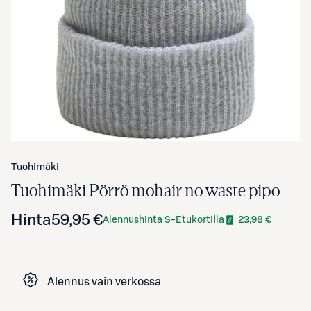
Avaa tuotekuva suurennettuna
Tuohimäki
Tuohimäki Pörrö mohair no waste pipo
Hinta
59,95 €
Alennushinta S-Etukortilla
23,98 €
Alennus vain verkossa