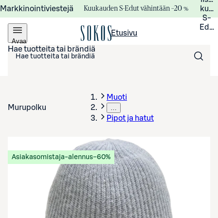
Kuukauden S-Edut vähintään –20 %
Markkinointiviestejä
kuuk
S-
Edui
Etusivu
Avaa
valikko
Hae tuotteita tai brändiä
Muoti
Murupolku
…
Pipot ja hatut
Asiakasomistaja-alennus
−60%