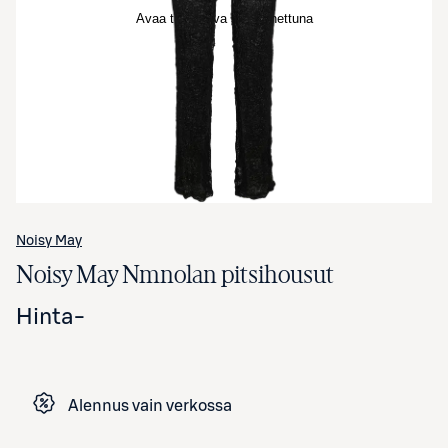
Avaa tuotekuva suurennettuna
Noisy May
Noisy May Nmnolan pitsihousut
Hinta
-
Alennus vain verkossa