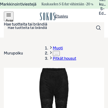
Kuukauden S-Edut vähintään –20 %
Markkinointiviestejä
kuuk
S-
Edui
Etusivu
Avaa
valikko
Hae tuotteita tai brändiä
Muoti
Murupolku
…
Pitkät housut