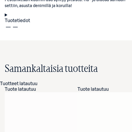
Festarikesän kuumin asu syntyy pitsistä. Ylä- ja alaosa samaan
settiin, asusta denimillä ja koruilla!
Tuotetiedot
Samankaltaisia tuotteita
Tuotteet latautuu
Tuote latautuu
Tuote latautuu