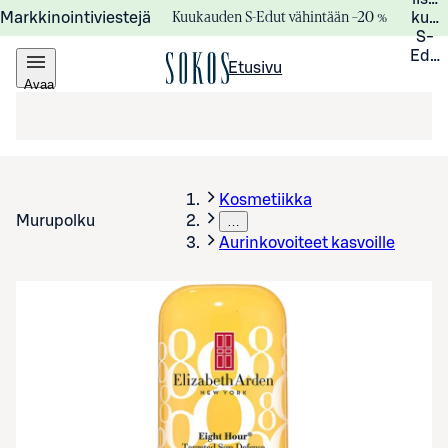
Kuukauden S-Edut vähintään –20 %
Markkinointiviestejä
kuuk
S-
Edui
Etusivu
Avaa
valikko
Kosmetiikka
Murupolku
…
Aurinkovoiteet kasvoille