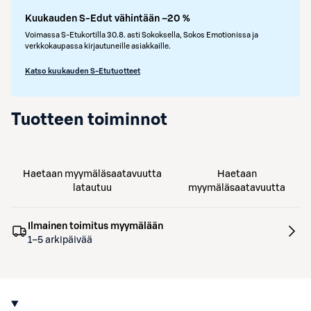
Kuukauden S-Edut vähintään –20 %
Voimassa S-Etukortilla 30.8. asti Sokoksella, Sokos Emotionissa ja
verkkokaupassa kirjautuneille asiakkaille.
Katso kuukauden S-Etutuotteet
Tuotteen toiminnot
Haetaan myymäläsaatavuutta
Haetaan
latautuu
myymäläsaatavuutta
Ilmainen toimitus myymälään
1–5 arkipäivää