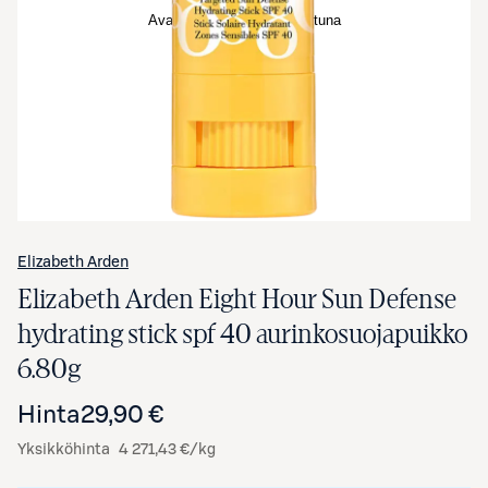
Avaa tuotekuva suurennettuna
Elizabeth Arden
Elizabeth Arden Eight Hour Sun Defense
hydrating stick spf 40 aurinkosuojapuikko
6.80g
Hinta
29,90 €
Yksikköhinta
4 271,43 €/kg