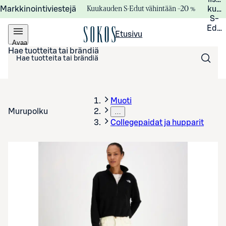
Kuukauden S-Edut vähintään –20 %
Markkinointiviestejä
kuuk
S-
Edui
Etusivu
Avaa
valikko
Hae tuotteita tai brändiä
Muoti
Murupolku
…
Collegepaidat ja hupparit