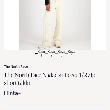
Avaa tuotekuva suurennettuna
Kuva
Kuva
Kuva
Kuva
1
2
3
4
The North Face
The North Face N glaciar fleece 1/2 zip
short takki
Hinta
-