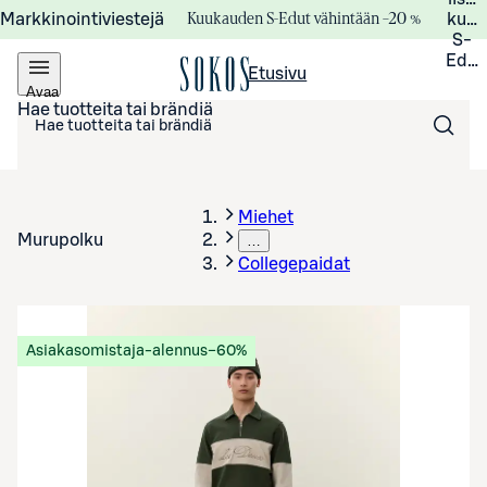
Kuukauden S-Edut vähintään –20 %
Markkinointiviestejä
kuuk
S-
Edui
Etusivu
Avaa
valikko
Hae tuotteita tai brändiä
Miehet
Murupolku
…
Collegepaidat
Asiakasomistaja-alennus
−60%