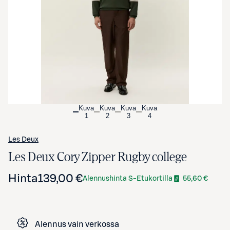
Avaa tuotekuva suurennettuna
Kuva
Kuva
Kuva
Kuva
1
2
3
4
Les Deux
Les Deux Cory Zipper Rugby college
Hinta
139,00 €
Alennushinta S-Etukortilla
55,60 €
Alennus vain verkossa