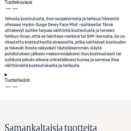
Tuotekuvaus
Tehosta kosteutusta, ihon suojakerrosta ja hehkua liikkeellä
ollessasi Hydro-Surge Dewy Face Mist -suihkeella! Tämä
ultrakevyt suihke tarjoaa välitöntä kosteutusta ja terveen
hehkun ilman, että se häiritsee meikkiä tai SPF-kerrosta. Se on
rikastettu kosteuttavilla ainesosilla, jotka lukitsevat kosteuden
ja tekevät ihosta näkyvästi täyteläisemmän. Käytä
puhdistuksen jälkeen maksimoidaksesi ihon kosteustasot tai
suihkuta päivän aikana virkistääksesi kuivaa ja sameaa ihoa
välittömällä kosteutuksella ja hehkulla.
Tuotetiedot
Samankaltaisia tuotteita