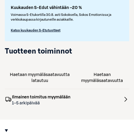
Kuukauden S-Edut vähintään –20 %
Voimassa S-Etukortilla 30.8. asti Sokoksella, Sokos Emotionissa ja
verkkokaupassa kirjautuneille asiakkaille.
Katso kuukauden S-Etutuotteet
Tuotteen toiminnot
Haetaan myymäläsaatavuutta
Haetaan
latautuu
myymäläsaatavuutta
Ilmainen toimitus myymälään
1–5 arkipäivää