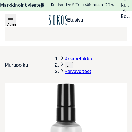
Kuukauden S-Edut vähintään –20 %
Markkinointiviestejä
kuuk
S-
Edui
Etusivu
Avaa
valikko
Kosmetiikka
Murupolku
…
Päivävoiteet