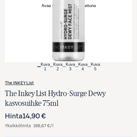
Avaa tuotekuva suurennettuna
Kuva
Kuva
Kuva
Kuva
Kuva
1
2
3
4
5
The INKEY List
The Inkey List Hydro-Surge Dewy
kasvosuihke 75ml
Hinta
14,90 €
Yksikköhinta
198,67 €/l