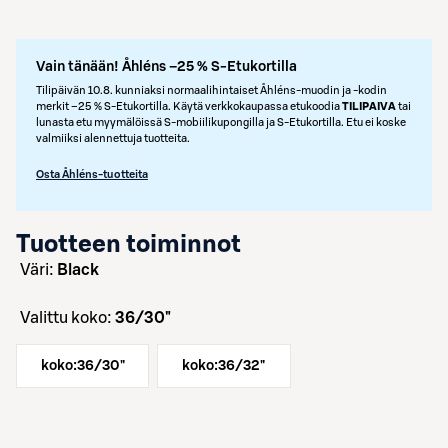
Vain tänään! Åhléns –25 % S-Etukortilla
Tilipäivän 10.8. kunniaksi normaalihintaiset Åhléns-muodin ja -kodin
merkit –25 % S‑Etukortilla. Käytä verkkokaupassa etukoodia
TILIPAIVA
tai
lunasta etu myymälöissä S‑mobiilikupongilla ja S‑Etukortilla. Etu ei koske
valmiiksi alennettuja tuotteita.
Osta Åhléns-tuotteita
Tuotteen toiminnot
väri:
Black
Valittu koko:
36/30"
koko:
36/30"
koko:
36/32"