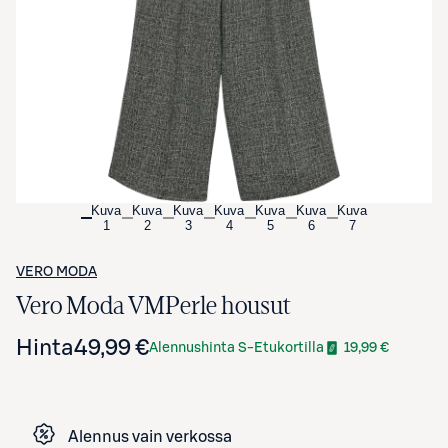
Avaa tuotekuva suurennettuna
Kuva
Kuva
Kuva
Kuva
Kuva
Kuva
Kuva
1
2
3
4
5
6
7
VERO MODA
Vero Moda VMPerle housut
Hinta
49,99 €
Alennushinta S-Etukortilla
19,99 €
Alennus vain verkossa