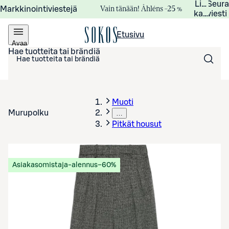
Lisätied
Seur
Vain tänään! Åhléns –25 %
Markkinointiviestejä
kampanj
viesti
Etusivu
Avaa
valikko
Hae tuotteita tai brändiä
Muoti
Murupolku
…
Pitkät housut
Asiakasomistaja-alennus
−60%