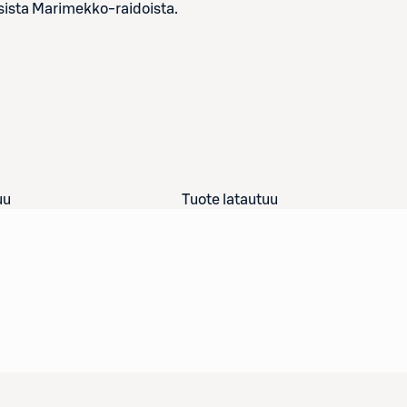
sista Marimekko-raidoista.
uu
Tuote latautuu