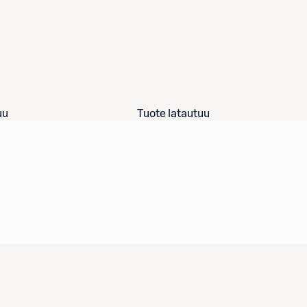
uu
Tuote latautuu