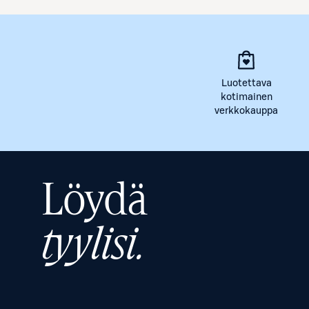
Luotettava
kotimainen
verkkokauppa
Löydä
tyylisi.