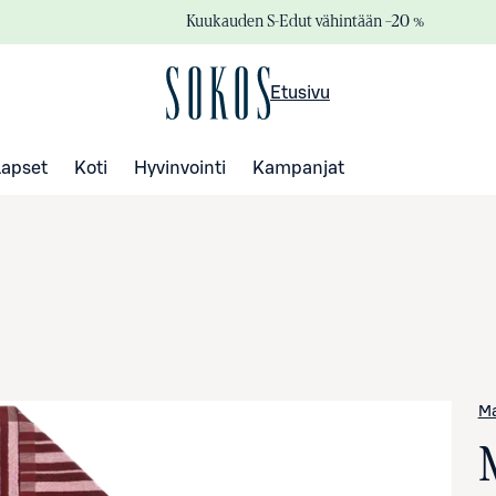
Kuukauden S-Edut vähintään –20 %
Etusivu
Lapset
Koti
Hyvinvointi
Kampanjat
M