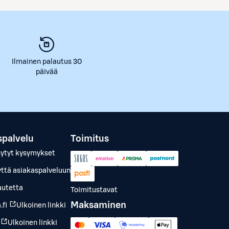
Ilmainen palautus 30
päivää
spalvelu
Toimitus
sytyt kysymykset
yttä asiakaspalveluun
autetta
Toimitustavat
Maksaminen
.fi
Ulkoinen linkki
Ulkoinen linkki