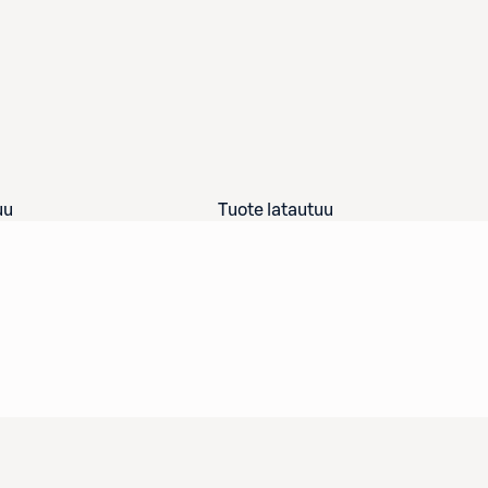
uu
Tuote latautuu