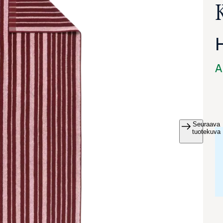
A
Seuraava
va suurennettuna
tuotekuva