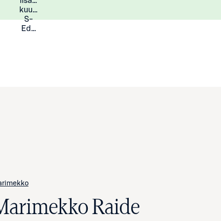
lisää
Lisätietoja
kuukauden
S-
Eduista
arimekko
Marimekko Raide