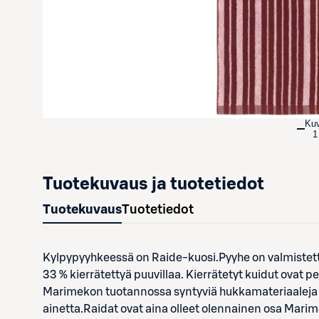
Ku
1
Tuotekuvaus ja tuotetiedot
Tuotekuvaus
Tuotetiedot
Kylpypyyhkeessä on Raide-kuosi.Pyyhe on valmistettu 
33 % kierrätettyä puuvillaa. Kierrätetyt kuidut ovat p
Marimekon tuotannossa syntyviä hukkamateriaaleja
ainetta.Raidat ovat aina olleet olennainen osa Mari