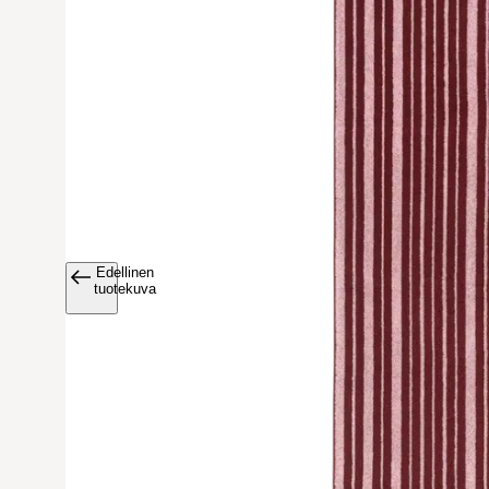
Edellinen
Avaa tuoteku
tuotekuva