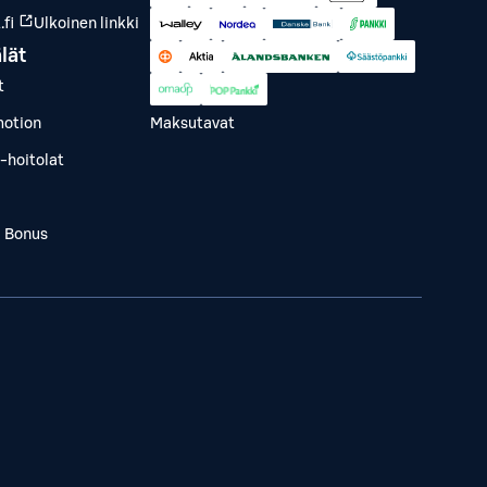
fi
Ulkoinen linkki
lät
t
otion
Maksutavat
-hoitolat
a Bonus