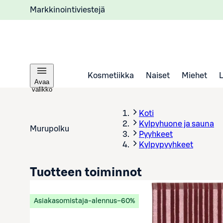
Markkinointiviestejä
Kosmetiikka
Naiset
Miehet
Avaa
valikko
Koti
Kylpyhuone ja sauna
Murupolku
Pyyhkeet
Kylpypyyhkeet
Tuotteen toiminnot
Asiakasomistaja-alennus
−60%