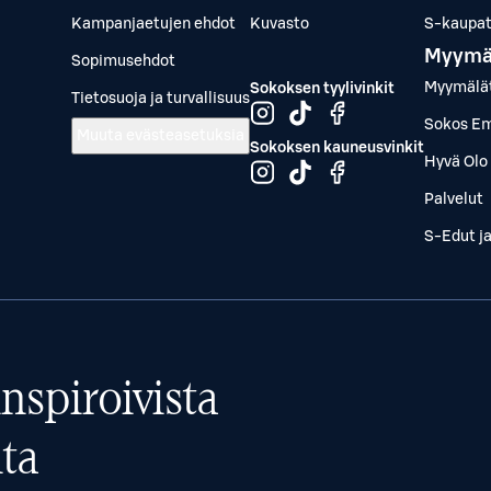
Kampanjaetujen ehdot
Kuvasto
S-kaupat.
Myymä
Sopimusehdot
Myymälä
Sokoksen tyylivinkit
Tietosuoja ja turvallisuus
Sokos Em
Muuta evästeasetuksia
Sokoksen kauneusvinkit
Hyvä Olo 
Palvelut
S-Edut j
nspiroivista
ta