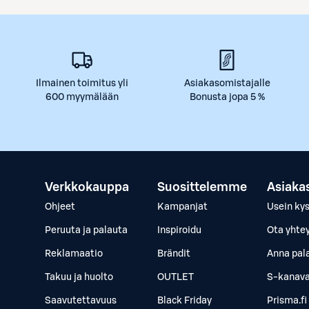
Ilmainen toimitus yli
Asiakasomistajalle
600 myymälään
Bonusta jopa 5 %
Verkkokauppa
Suosittelemme
Asiaka
Ohjeet
Kampanjat
Usein ky
Peruuta ja palauta
Inspiroidu
Ota yhte
Reklamaatio
Brändit
Anna pal
Takuu ja huolto
OUTLET
S-kanava
Saavutettavuus
Black Friday
Prisma.fi