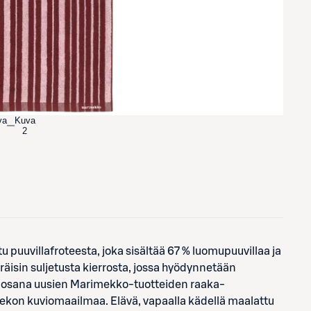
va
Kuva
2
puuvillafroteesta, joka sisältää 67 % luomupuuvillaa ja
eräisin suljetusta kierrosta, jossa hyödynnetään
 osana uusien Marimekko-tuotteiden raaka-
mekon kuviomaailmaa. Elävä, vapaalla kädellä maalattu