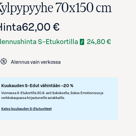
Kylpypyyhe 70x150 cm
Hinta
62,00 €
lennushinta S-Etukortilla
24,80 €
Alennus vain verkossa
Avaa tuotekuva suurennettuna
Kuukauden S-Edut vähintään –20 %
Voimassa S-Etukortilla 30.8. asti Sokoksella, Sokos Emotionissa ja
verkkokaupassa kirjautuneille asiakkaille.
Katso kuukauden S-Etutuotteet