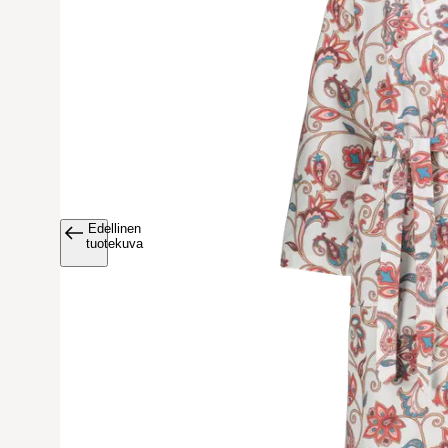
Edellinen
Avaa tuoteku
tuotekuva