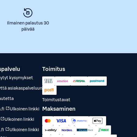
Ilmainen palautus 30
päivää
spalvelu
Toimitus
sytyt kysymykset
yttä asiakaspalveluun
autetta
Toimitustavat
Maksaminen
.fi
Ulkoinen linkki
Ulkoinen linkki
fi
Ulkoinen linkki