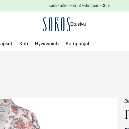
Kuukauden S-Edut vähintään –20 %
Etusivu
Lapset
Koti
Hyvinvointi
Kampanjat
t
Pu