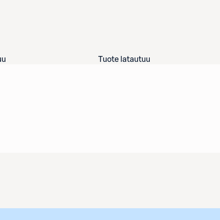
uu
Tuote latautuu