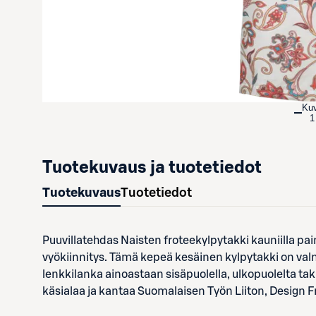
Ku
1
Tuotekuvaus ja tuotetiedot
Tuotekuvaus
Tuotetiedot
Puuvillatehdas Naisten froteekylpytakki kauniilla pain
vyökiinnitys. Tämä kepeä kesäinen kylpytakki on va
lenkkilanka ainoastaan sisäpuolella, ulkopuolelta tak
käsialaa ja kantaa Suomalaisen Työn Liiton, Design 