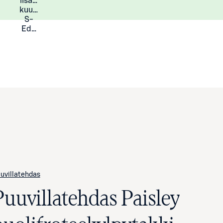
lisää
Lisätietoja
kuukauden
S-
Eduista
uvillatehdas
Puuvillatehdas Paisley