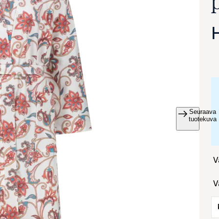
Seuraava
va suurennettuna
tuotekuva