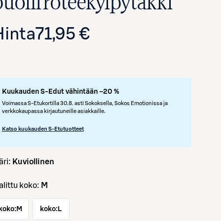
puolifroteekylpytakki
Hinta
71,95 €
Kuukauden S-Edut vähintään –20 %
Voimassa S-Etukortilla 30.8. asti Sokoksella, Sokos Emotionissa ja
verkkokaupassa kirjautuneille asiakkaille.
Avaa tuotekuva suurennettuna
Katso kuukauden S-Etutuotteet
väri:
Kuviollinen
Valittu koko:
M
koko:
M
koko:
L