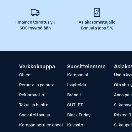
Ilmainen toimitus yli
Asiakasomistajalle
600 myymälään
Bonusta jopa 5 %
Verkkokauppa
Suosittelemme
Asiaka
Ohjeet
Kampanjat
Usein ky
Peruuta ja palauta
Inspiroidu
Ota yhte
Reklamaatio
Brändit
Anna pal
Takuu ja huolto
OUTLET
S-kanava
Saavutettavuus
Black Friday
Prisma.fi
Kampanjaetujen ehdot
Kuvasto
S-kaupat.