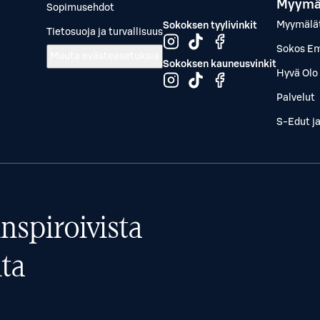
Myymä
Sopimusehdot
Myymälä
Sokoksen tyylivinkit
Tietosuoja ja turvallisuus
Sokos Em
Muuta evästeasetuksia
Sokoksen kauneusvinkit
Hyvä Olo 
Palvelut
S-Edut j
nspiroivista
ta