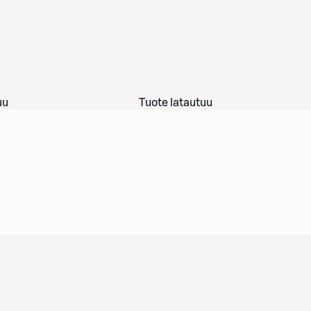
uu
Tuote latautuu