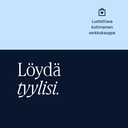
Luotettava
kotimainen
verkkokauppa
Löydä
tyylisi.