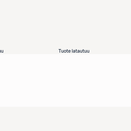
uu
Tuote latautuu