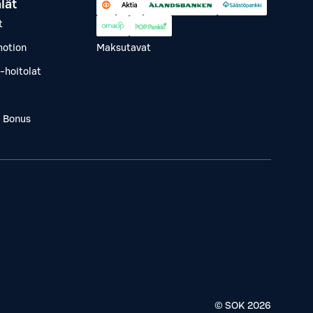
lät
t
otion
Maksutavat
-hoitolat
a Bonus
© SOK
2026