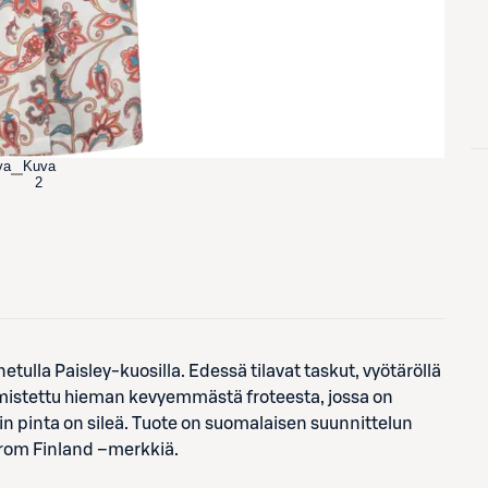
va
Kuva
2
etulla Paisley-kuosilla. Edessä tilavat taskut, vyötäröllä
lmistettu hieman kevyemmästä froteesta, jossa on
in pinta on sileä. Tuote on suomalaisen suunnittelun
From Finland –merkkiä.