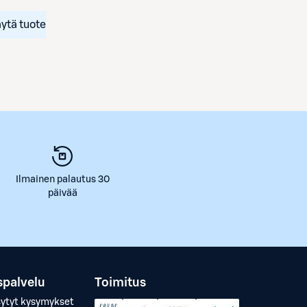
ytä tuote
Ilmainen palautus 30
päivää
spalvelu
Toimitus
sytyt kysymykset