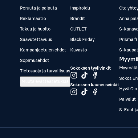
Peruuta ja palauta
Inspiroidu
Ota yhte
Reklamaatio
Brändit
Anna pal
Takuu ja huolto
OUTLET
S-kanava
Saavutettavuus
Black Friday
Prisma.fi
Kampanjaetujen ehdot
Kuvasto
S-kaupat.
Myymä
Sopimusehdot
Myymälä
Sokoksen tyylivinkit
Tietosuoja ja turvallisuus
Sokos Em
Muuta evästeasetuksia
Sokoksen kauneusvinkit
Hyvä Olo 
Palvelut
S-Edut j