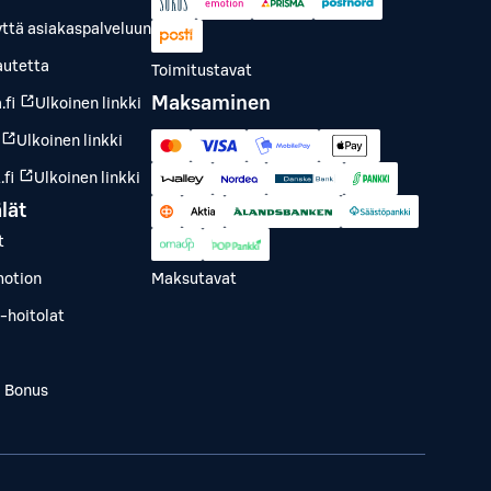
yttä asiakaspalveluun
autetta
Toimitustavat
Maksaminen
.fi
Ulkoinen linkki
Ulkoinen linkki
fi
Ulkoinen linkki
lät
t
otion
Maksutavat
-hoitolat
a Bonus