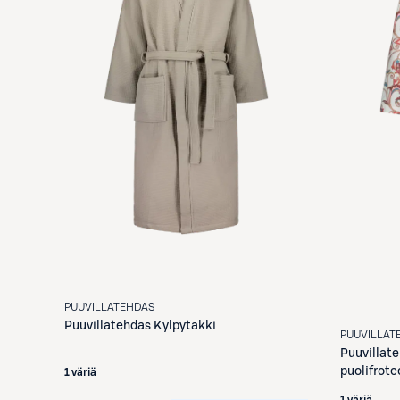
PUUVILLATEHDAS
Puuvillatehdas
Kylpytakki
PUUVILLAT
Puuvillat
puolifrote
1 väriä
1 väriä