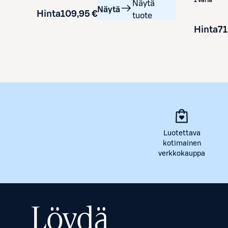
Näytä
Näytä
Hinta
109,95 €
tuote
Hinta
71
Luotettava
kotimainen
verkkokauppa
Löydä