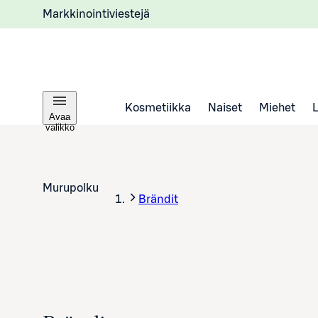
Markkinointiviestejä
Kosmetiikka
Naiset
Miehet
Avaa
valikko
Murupolku
Brändit