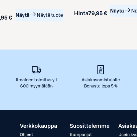
Näytä
Nä
Hinta
79,95 €
Näytä
Näytä tuote
,95 €
Ilmainen toimitus yli
Asiakasomistajalle
600 myymälään
Bonusta jopa 5 %
Verkkokauppa
Suosittelemme
Asiaka
Ohjeet
Kampanjat
Usein ky