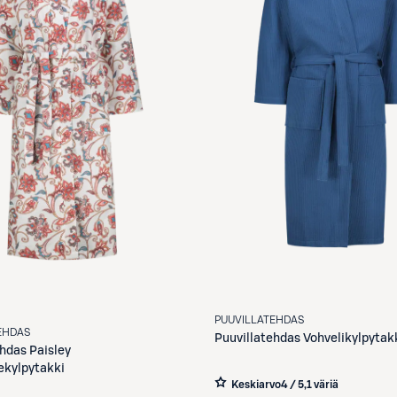
PUUVILLATEHDAS
EHDAS
Puuvillatehdas
Vohvelikylpytak
ehdas
Paisley
ekylpytakki
Keskiarvo
4 / 5
,
1 väriä