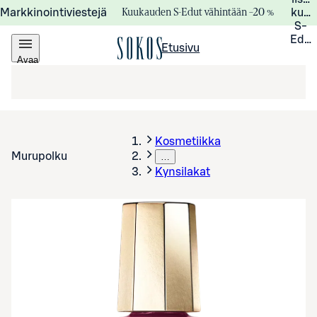
Kuukauden S-Edut vähintään –20 %
Markkinointiviestejä
kuuk
S-
Edui
Etusivu
Avaa
valikko
Kosmetiikka
Murupolku
…
Kynsilakat