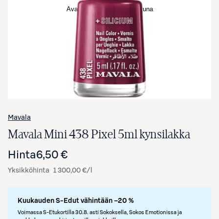
Avaa tuotekuva suurennettuna
Mavala
Mavala Mini 438 Pixel 5ml kynsilakka
Hinta
6,50 €
Yksikköhinta
1 300,00 €/l
Kuukauden S-Edut vähintään –20 %
Voimassa S-Etukortilla 30.8. asti Sokoksella, Sokos Emotionissa ja