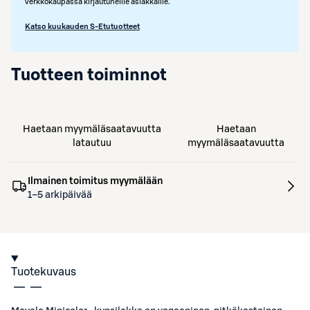
verkkokaupassa kirjautuneille asiakkaille.
Katso kuukauden S-Etutuotteet
Tuotteen toiminnot
Haetaan myymäläsaatavuutta
Haetaan
latautuu
myymäläsaatavuutta
Ilmainen toimitus myymälään
1–5 arkipäivää
Tuotekuvaus