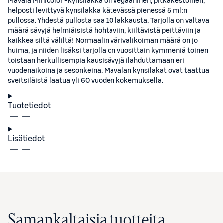
Mavala Minicolor -kynsilakka on vegaaninen, pitkäkestoinen,
helposti levittyvä kynsilakka kätevässä pienessä 5 ml:n
pullossa. Yhdestä pullosta saa 10 lakkausta. Tarjolla on valtava
määrä sävyjä helmiäisistä hohtaviin, kiiltävistä peittäviin ja
kaikkea siltä väliltä! Normaalin värivalikoiman määrä on jo
huima, ja niiden lisäksi tarjolla on vuosittain kymmeniä toinen
toistaan herkullisempia kausisävyjä ilahduttamaan eri
vuodenaikoina ja sesonkeina. Mavalan kynsilakat ovat taattua
sveitsiläistä laatua yli 60 vuoden kokemuksella.
Tuotetiedot
Lisätiedot
Samankaltaisia tuotteita