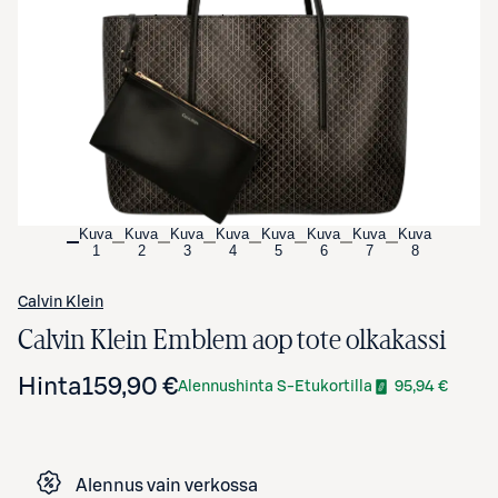
Avaa tuotekuva suurennettuna
Kuva
Kuva
Kuva
Kuva
Kuva
Kuva
Kuva
Kuva
1
2
3
4
5
6
7
8
Calvin Klein
Calvin Klein Emblem aop tote olkakassi
Hinta
159,90 €
Alennushinta S-Etukortilla
95,94 €
Alennus vain verkossa