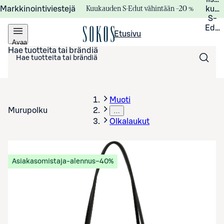
Kuukauden S-Edut vähintään –20 %
Markkinointiviestejä
kuuk
S-
Edui
Etusivu
Avaa
valikko
Hae tuotteita tai brändiä
Muoti
Murupolku
…
Olkalaukut
Asiakasomistaja-alennus
−40%