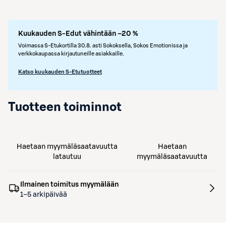
Kuukauden S-Edut vähintään –20 %
Voimassa S-Etukortilla 30.8. asti Sokoksella, Sokos Emotionissa ja
verkkokaupassa kirjautuneille asiakkaille.
Katso kuukauden S-Etutuotteet
Tuotteen toiminnot
Haetaan myymäläsaatavuutta
Haetaan
latautuu
myymäläsaatavuutta
Ilmainen toimitus myymälään
1–5 arkipäivää