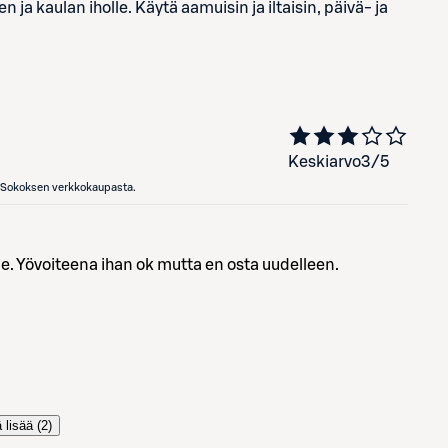
 ja kaulan iholle. Käytä aamuisin ja iltaisin, päivä- ja
Keskiarvo
3
/5
en Sokoksen verkkokaupasta.
le. Yövoiteena ihan ok mutta en osta uudelleen.
 lisää (
2
)