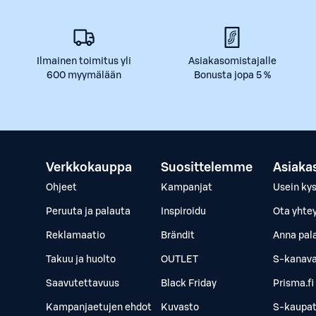
Ilmainen toimitus yli
Asiakasomistajalle
600 myymälään
Bonusta jopa 5 %
Verkkokauppa
Suosittelemme
Asiaka
Ohjeet
Kampanjat
Usein ky
Peruuta ja palauta
Inspiroidu
Ota yhte
Reklamaatio
Brändit
Anna pal
Takuu ja huolto
OUTLET
S-kanava
Saavutettavuus
Black Friday
Prisma.fi
Kampanjaetujen ehdot
Kuvasto
S-kaupat.