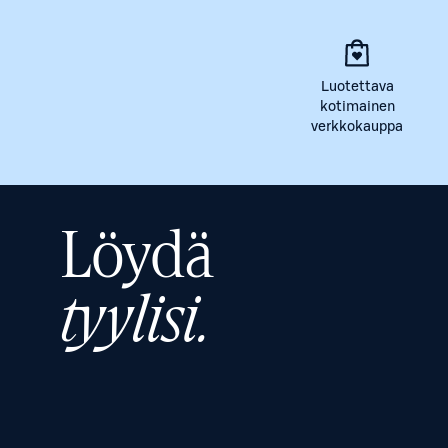
Luotettava
kotimainen
verkkokauppa
Löydä
tyylisi.