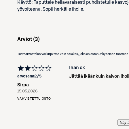
Käyttö: Taputtele hellävaraisesti puhdistetulle kasvojen
yövoiteena. Sopii herkälle iholle.
Arviot (
3
)
Tuotearvostelun voi kirjoittaa vain asiakas, joka on ostanut kyseisen tuotte
Ihan ok
Jättää ikäänkuin kalvon ihol
arvosana
2
/5
Sirpa
15.05.2026
VAHVISTETTU OSTO
Näytä