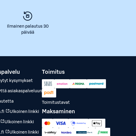
Ilmainen palautus 30
päivää
spalvelu
Toimitus
sytyt kysymykset
yttä asiakaspalveluun
autetta
Toimitustavat
Maksaminen
.fi
Ulkoinen linkki
Ulkoinen linkki
fi
Ulkoinen linkki