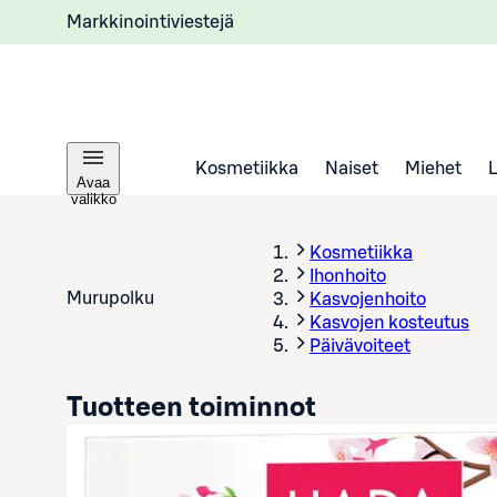
Markkinointiviestejä
Kosmetiikka
Naiset
Miehet
Avaa
valikko
Kosmetiikka
Ihonhoito
Murupolku
Kasvojenhoito
Kasvojen kosteutus
Päivävoiteet
Tuotteen toiminnot