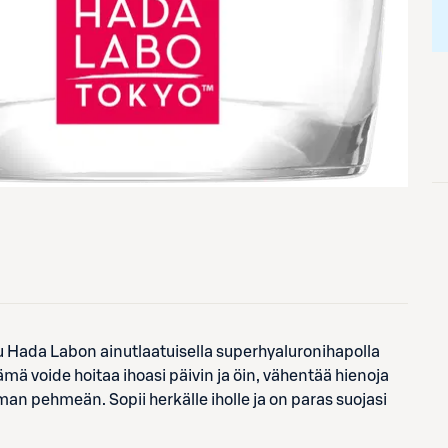
tu Hada Labon ainutlaatuisella superhyaluronihapolla
mä voide hoitaa ihoasi päivin ja öin, vähentää hienoja
an pehmeän. Sopii herkälle iholle ja on paras suojasi