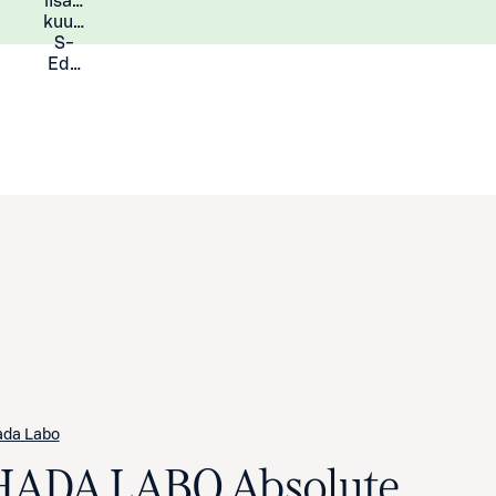
lisää
Lisätietoja
kuukauden
S-
Eduista
da Labo
HADA LABO Absolute