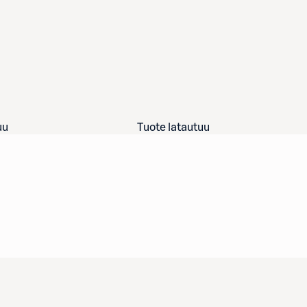
uu
Tuote latautuu