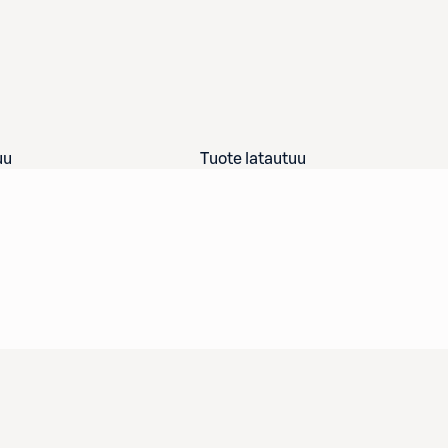
uu
Tuote latautuu