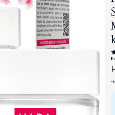
Ke
va suurennettuna
Yk