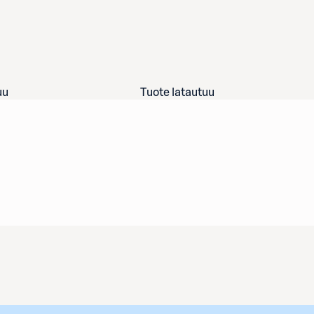
uu
Tuote latautuu