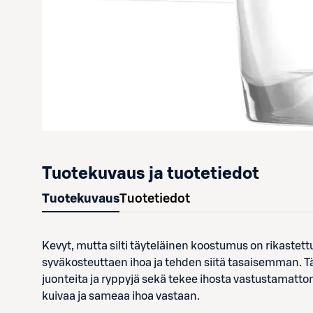
Tuotekuvaus ja tuotetiedot
Tuotekuvaus
Tuotetiedot
Kevyt, mutta silti täyteläinen koostumus on rikastet
syväkosteuttaen ihoa ja tehden siitä tasaisemman. Tä
juonteita ja ryppyjä sekä tekee ihosta vastustamattom
kuivaa ja sameaa ihoa vastaan.