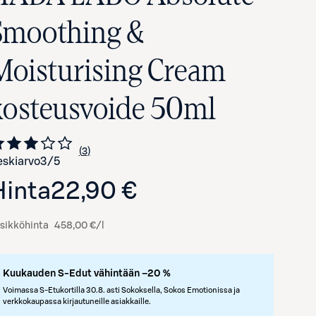
Smoothing &
Moisturising Cream
kosteusvoide 50ml
3
Siirry arvioihin
kappaletta
skiarvo
3
/5
Hinta
22,90 €
sikköhinta
458,00 €/l
Kuukauden S-Edut vähintään –20 %
Voimassa S-Etukortilla 30.8. asti Sokoksella, Sokos Emotionissa ja
verkkokaupassa kirjautuneille asiakkaille.