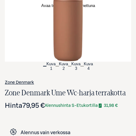
Avaa tuotekuva suurennettuna
Kuva
Kuva
Kuva
Kuva
1
2
3
4
Zone Denmark
Zone Denmark Ume Wc-harja terrakotta
Hinta
79,95 €
Alennushinta S-Etukortilla
31,98 €
Alennus vain verkossa