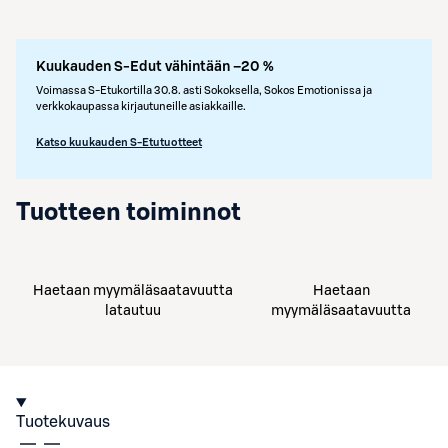
Kuukauden S-Edut vähintään –20 %
Voimassa S-Etukortilla 30.8. asti Sokoksella, Sokos Emotionissa ja
verkkokaupassa kirjautuneille asiakkaille.
Katso kuukauden S-Etutuotteet
Tuotteen toiminnot
Haetaan myymäläsaatavuutta
Haetaan
latautuu
myymäläsaatavuutta
Tuotekuvaus