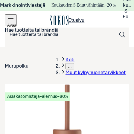
Kuukauden S-Edut vähintään –20 %
Markkinointiviestejä
kuuk
S-
Edui
Etusivu
Avaa
valikko
Hae tuotteita tai brändiä
Koti
Murupolku
…
Muut kylpyhuonetarvikkeet
Asiakasomistaja-alennus
−60%