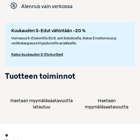
Alennus vain verkossa
Kuukauden S-Edut vähintään –20 %
Voimassa S-Etukortilla 30.8. asti Sokoksella, Sokos Emotionissa ja
verkkokaupassa kirjautuneille asiakkaille.
Katso kuukauden S-Etutuotteet
Tuotteen toiminnot
Haetaan myymäläsaatavuutta
Haetaan
latautuu
myymäläsaatavuutta