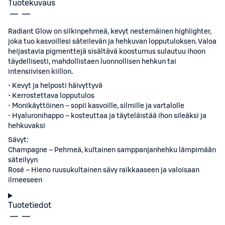
Tuotekuvaus
Radiant Glow on silkinpehmeä, kevyt nestemäinen highlighter,
joka tuo kasvoillesi säteilevän ja hehkuvan lopputuloksen. Valoa
heijastavia pigmenttejä sisältävä koostumus sulautuu ihoon
täydellisesti, mahdollistaen luonnollisen hehkun tai
intensiivisen kiillon.
• Kevyt ja helposti häivyttyvä
• Kerrostettava lopputulos
• Monikäyttöinen – sopii kasvoille, silmille ja vartalolle
• Hyaluronihappo – kosteuttaa ja täyteläistää ihon sileäksi ja
hehkuvaksi
Sävyt:
Champagne – Pehmeä, kultainen samppanjanhehku lämpimään
säteilyyn
Rosé – Hieno ruusukultainen sävy raikkaaseen ja valoisaan
ilmeeseen
Tuotetiedot