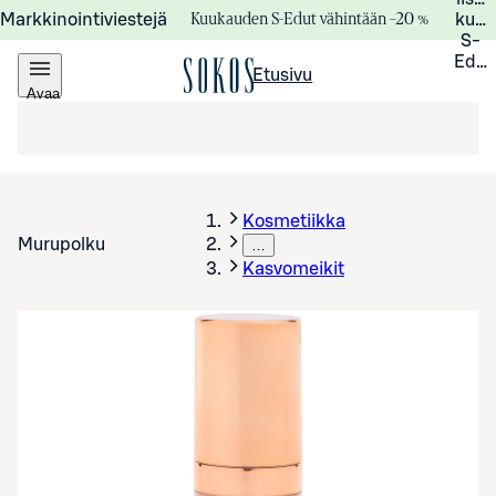
Kuukauden S-Edut vähintään –20 %
Markkinointiviestejä
kuuk
S-
Edui
Etusivu
Avaa
valikko
Kosmetiikka
Murupolku
…
Kasvomeikit