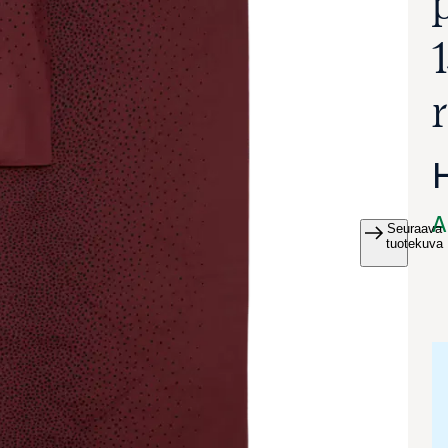
A
Seuraava
va suurennettuna
tuotekuva