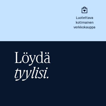
Luotettava
kotimainen
verkkokauppa
Löydä
tyylisi.