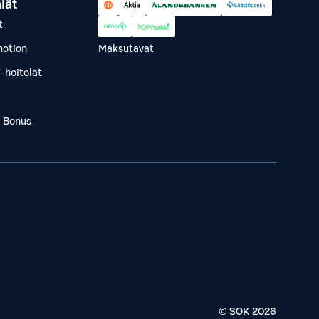
lät
t
otion
Maksutavat
-hoitolat
a Bonus
© SOK
2026