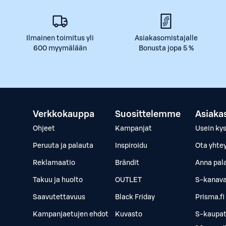
Ilmainen toimitus yli
Asiakasomistajalle
600 myymälään
Bonusta jopa 5 %
Verkkokauppa
Suosittelemme
Asiaka
Ohjeet
Kampanjat
Usein ky
Peruuta ja palauta
Inspiroidu
Ota yhte
Reklamaatio
Brändit
Anna pal
Takuu ja huolto
OUTLET
S-kanava
Saavutettavuus
Black Friday
Prisma.fi
Kampanjaetujen ehdot
Kuvasto
S-kaupat.