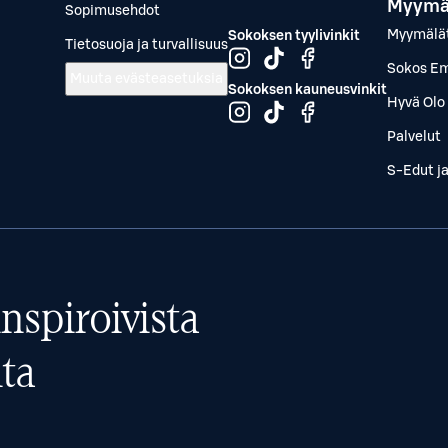
Myymä
Sopimusehdot
Myymälä
Sokoksen tyylivinkit
Tietosuoja ja turvallisuus
Sokos Em
Muuta evästeasetuksia
Sokoksen kauneusvinkit
Hyvä Olo 
Palvelut
S-Edut j
nspiroivista
ta