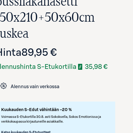
pussilakanasetti
150x210+50x60cm
ruskea
Hinta
89,95 €
lennushinta S-Etukortilla
35,98 €
Avaa tuotekuva suurennettuna
Alennus vain verkossa
Kuukauden S-Edut vähintään –20 %
Voimassa S-Etukortilla 30.8. asti Sokoksella, Sokos Emotionissa ja
verkkokaupassa kirjautuneille asiakkaille.
Katso kuukauden S-Etutuotteet