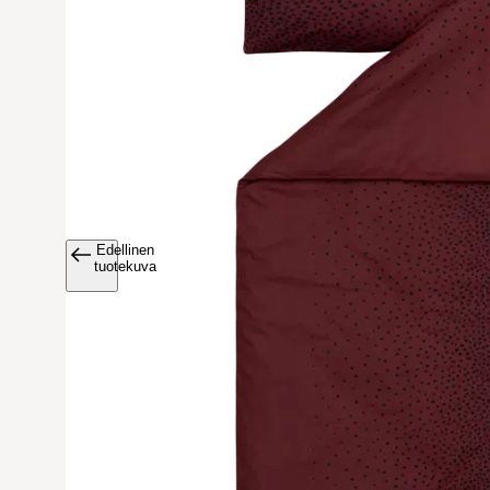
Edellinen
Avaa tuoteku
tuotekuva