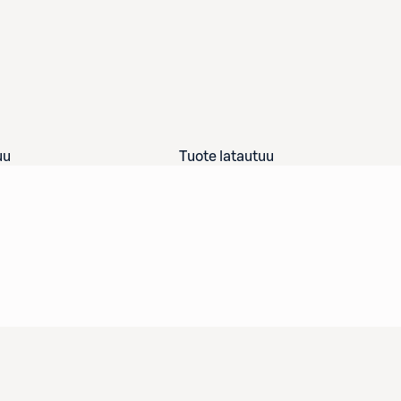
uu
Tuote latautuu