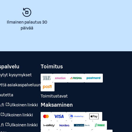
Ilmainen palautus 30
päivää
spalvelu
Toimitus
sytyt kysymykset
yttä asiakaspalveluun
autetta
Toimitustavat
Maksaminen
.fi
Ulkoinen linkki
Ulkoinen linkki
fi
Ulkoinen linkki