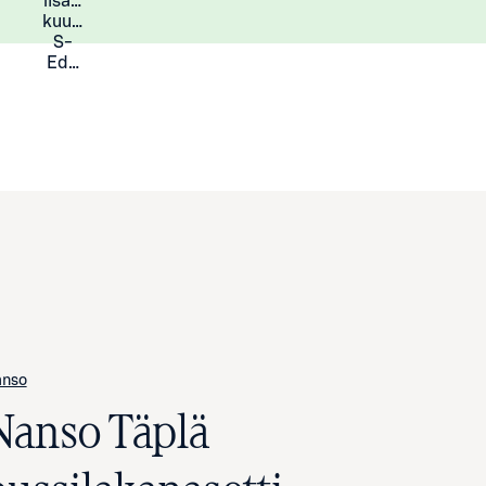
lisää
Lisätietoja
kuukauden
S-
Eduista
nso
Nanso Täplä