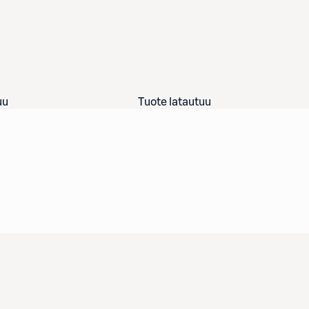
uu
Tuote latautuu