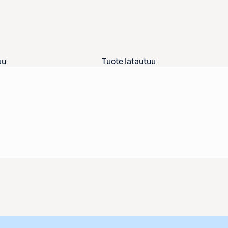
uu
Tuote latautuu