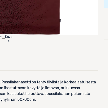
va
Kuva
2
Pussilakanasetti on tehty tiiviistä ja korkealaatuisesta
on ihastuttavan kevyttä ja ilmavaa, nukkuessa
äosan käsiaukot helpottavat pussilakanan pukemista
tyynyliinan 50x60cm.