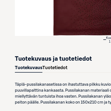
Ku
1
Tuotekuvaus ja tuotetiedot
Tuotekuvaus
Tuotetiedot
Täplä-pussilakanasetissa on ihastuttava pilkku kuvio. 
puuvillapalttina kankaasta. Pussilakanan materiaali 
miellyttävän tuntuista ihoa vasten. Pussilakanan yl
peiton päälle. Pussilakanan koko on 150x210 cm ja 