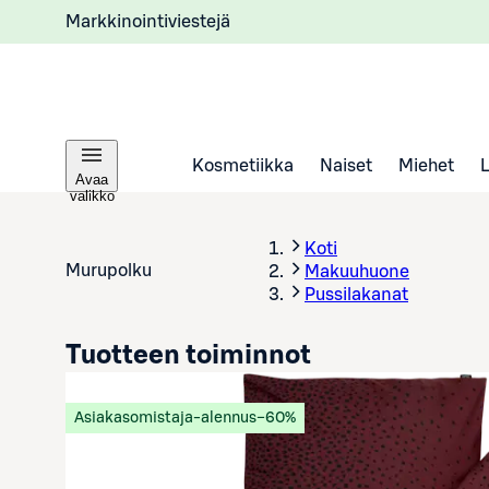
Markkinointiviestejä
Kosmetiikka
Naiset
Miehet
Avaa
valikko
Koti
Murupolku
Makuuhuone
Pussilakanat
Tuotteen toiminnot
Asiakasomistaja-alennus
−60%