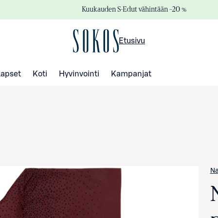
Kuukauden S-Edut vähintään –20 %
Etusivu
Lapset
Koti
Hyvinvointi
Kampanjat
Na