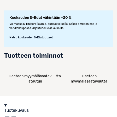
Kuukauden S-Edut vähintään –20 %
Voimassa S-Etukortilla 30.8. asti Sokoksella, Sokos Emotionissa ja
verkkokaupassa kirjautuneille asiakkaille.
Katso kuukauden S-Etutuotteet
Tuotteen toiminnot
Haetaan myymäläsaatavuutta
Haetaan
latautuu
myymäläsaatavuutta
Tuotekuvaus