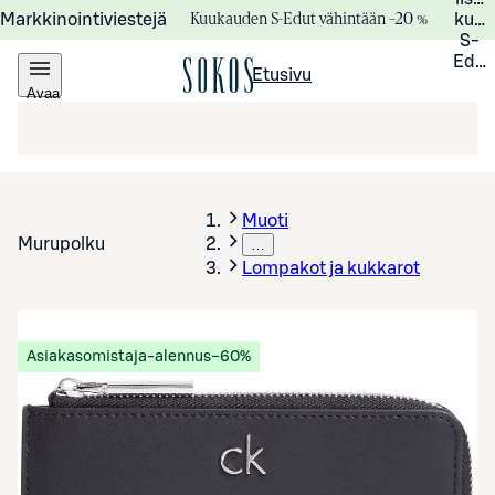
Kuukauden S-Edut vähintään –20 %
Markkinointiviestejä
kuuk
S-
Edui
Etusivu
Avaa
valikko
Muoti
Murupolku
…
Lompakot ja kukkarot
Asiakasomistaja-alennus
−60%