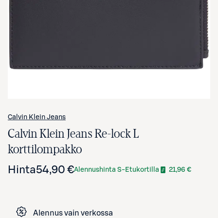
Avaa tuotekuva suurennettuna
Calvin Klein Jeans
Calvin Klein Jeans Re-lock L
korttilompakko
Hinta
54,90 €
Alennushinta S-Etukortilla
21,96 €
Alennus vain verkossa