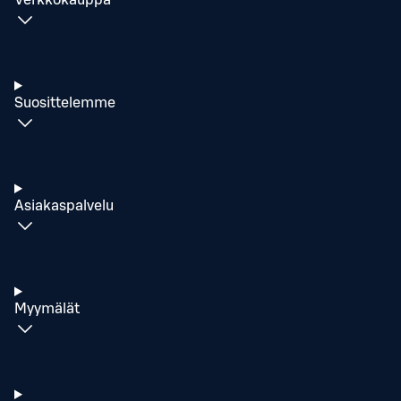
Verkkokauppa
Suosittelemme
Asiakaspalvelu
Myymälät