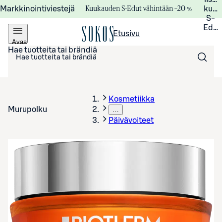
Kuukauden S-Edut vähintään –20 %
Markkinointiviestejä
kuuk
S-
Edui
Etusivu
Avaa
valikko
Hae tuotteita tai brändiä
Kosmetiikka
Murupolku
…
Päivävoiteet