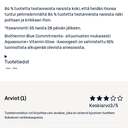
84 % tuotetta testanneista naisista koki, että heidän ihonsa
tuntui pehmeämmältä 84 % tuotetta testanneista naisista näki
puhtaan ja kirkkaan ihon.
*Itsearviointi 55 naista 28 päivän jälkeen.
Biothermin Blue Commitments- sitoumusten mukaisesti
Aquasource+ Vitamin Glow -kasvogeeli on valmistettu 91%
luonnollista alkuperää olevista ainesosista.
Tuotetiedot
Arviot (
1
)
Keskiarvo
3
/5
Tuotearvostelun voi kirjoittaa vain asiakas, joka on ostanut kyseisen tuotteen
Sokoksen verkkokaupasta.