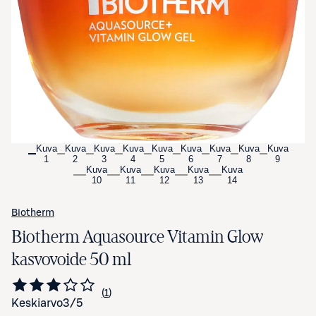
Avaa tuotekuva suurennettuna
Kuva
Kuva
Kuva
Kuva
Kuva
Kuva
Kuva
Kuva
Kuva
1
2
3
4
5
6
7
8
9
Kuva
Kuva
Kuva
Kuva
Kuva
10
11
12
13
14
Biotherm
Biotherm Aquasource Vitamin Glow
kasvovoide 50 ml
1
Siirry arvioihin
kappale
Keskiarvo
3
/5