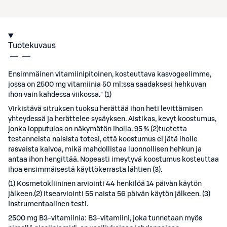
Tuotekuvaus
Ensimmäinen vitamiinipitoinen, kosteuttava kasvogeelimme,
jossa on 2500 mg vitamiinia 50 ml:ssa saadaksesi hehkuvan
ihon vain kahdessa viikossa." (1)
Virkistävä sitruksen tuoksu herättää ihon heti levittämisen
yhteydessä ja herättelee sysäyksen. Aistikas, kevyt koostumus,
jonka lopputulos on näkymätön iholla. 95 % (2)tuotetta
testanneista naisista totesi, että koostumus ei jätä iholle
rasvaista kalvoa, mikä mahdollistaa luonnollisen hehkun ja
antaa ihon hengittää. Nopeasti imeytyvä koostumus kosteuttaa
ihoa ensimmäisestä käyttökerrasta lähtien (3).
(1) Kosmetokliininen arviointi 44 henkilöä 14 päivän käytön
jälkeen.(2) Itsearviointi 55 naista 56 päivän käytön jälkeen. (3)
Instrumentaalinen testi.
2500 mg B3-vitamiinia: B3-vitamiini, joka tunnetaan myös