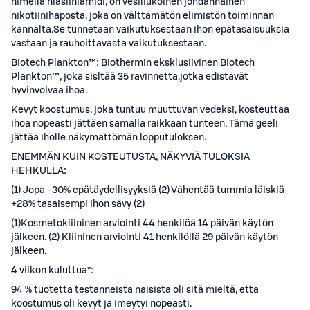
nimellä niasiiniamidi, on vesiliukoinen johdannainen
nikotiinihaposta, joka on välttämätön elimistön toiminnan
kannalta.Se tunnetaan vaikutuksestaan ihon epätasaisuuksia
vastaan ja rauhoittavasta vaikutuksestaan.
Biotech Plankton™: Biothermin eksklusiivinen Biotech
Plankton™, joka sisltää 35 ravinnetta,jotka edistävät
hyvinvoivaa ihoa.
Kevyt koostumus, joka tuntuu muuttuvan vedeksi, kosteuttaa
ihoa nopeasti jättäen samalla raikkaan tunteen. Tämä geeli
jättää iholle näkymättömän lopputuloksen.
ENEMMÄN KUIN KOSTEUTUSTA, NÄKYVIÄ TULOKSIA
HEHKULLA:
(1) Jopa -30% epätäydellisyyksiä (2) Vähentää tummia läiskiä
+28% tasaisempi ihon sävy (2)
(1)Kosmetokliininen arviointi 44 henkilöä 14 päivän käytön
jälkeen. (2) Kliininen arviointi 41 henkilöllä 29 päivän käytön
jälkeen.
4 viikon kuluttua*:
94 % tuotetta testanneista naisista oli sitä mieltä, että
koostumus oli kevyt ja imeytyi nopeasti.