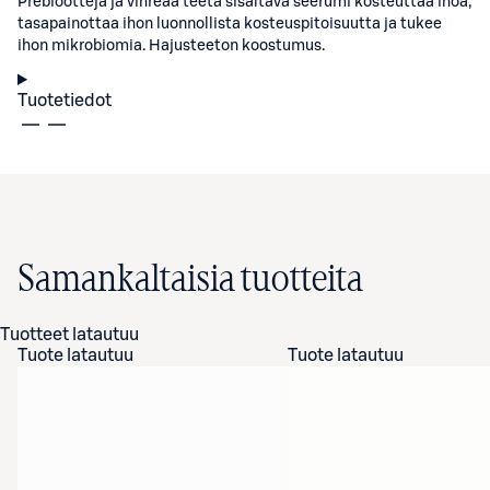
Prebiootteja ja vihreää teetä sisältävä seerumi kosteuttaa ihoa,
tasapainottaa ihon luonnollista kosteuspitoisuutta ja tukee
ihon mikrobiomia. Hajusteeton koostumus.
Tuotetiedot
Samankaltaisia tuotteita
Tuotteet latautuu
Tuote latautuu
Tuote latautuu