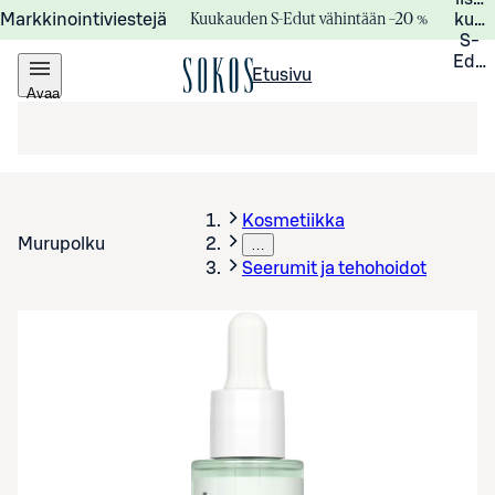
Kuukauden S-Edut vähintään –20 %
Markkinointiviestejä
kuuk
S-
Edui
Etusivu
Avaa
valikko
Kosmetiikka
Murupolku
…
Seerumit ja tehohoidot