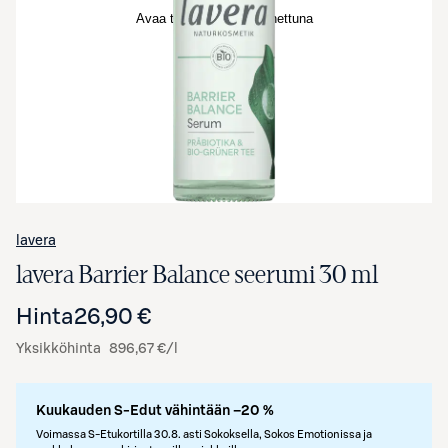
Avaa tuotekuva suurennettuna
lavera
lavera Barrier Balance seerumi 30 ml
Hinta
26,90 €
Yksikköhinta
896,67 €/l
Kuukauden S-Edut vähintään –20 %
Voimassa S-Etukortilla 30.8. asti Sokoksella, Sokos Emotionissa ja