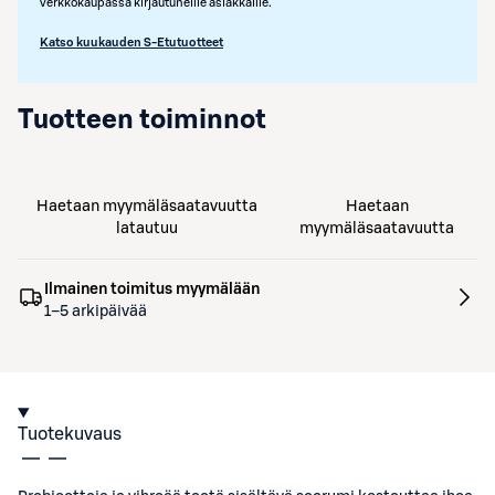
verkkokaupassa kirjautuneille asiakkaille.
Katso kuukauden S-Etutuotteet
Tuotteen toiminnot
Haetaan myymäläsaatavuutta
Haetaan
latautuu
myymäläsaatavuutta
Ilmainen toimitus myymälään
1–5 arkipäivää
Tuotekuvaus