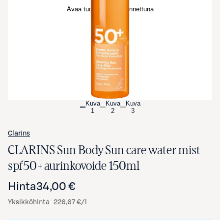
Avaa tuotekuva suurennettuna
Kuva
Kuva
Kuva
1
2
3
Clarins
CLARINS Sun Body Sun care water mist
spf50+ aurinkovoide 150ml
Hinta
34,00 €
Yksikköhinta
226,67 €/l