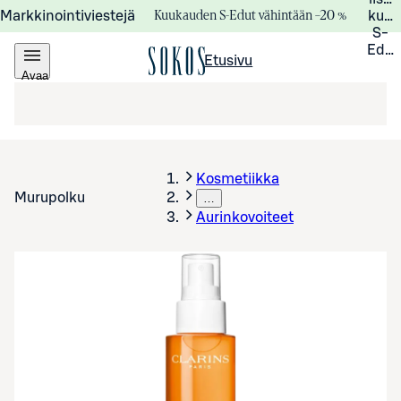
Kuukauden S-Edut vähintään –20 %
Markkinointiviestejä
kuuk
S-
Edui
Etusivu
Avaa
valikko
Kosmetiikka
Murupolku
…
Aurinkovoiteet