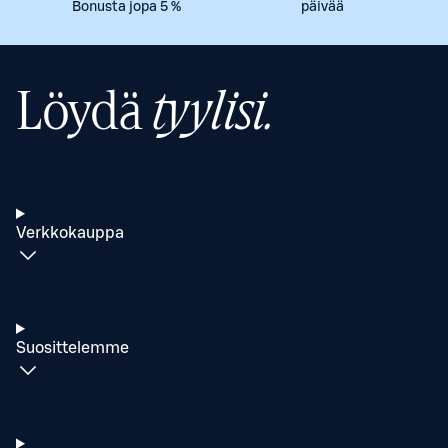
Bonusta jopa 5 %
päivää
Löydä
tyylisi.
Verkkokauppa
Suosittelemme