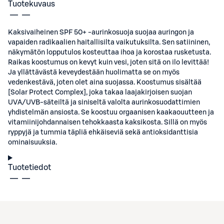
Tuotekuvaus
Kaksivaiheinen SPF 50+ -aurinkosuoja suojaa auringon ja
vapaiden radikaalien haitallisilta vaikutuksilta. Sen satiininen,
näkymätön lopputulos kosteuttaa ihoa ja korostaa rusketusta.
Raikas koostumus on kevyt kuin vesi, joten sitä on ilo levittää!
Ja yllättävästä keveydestään huolimatta se on myös
vedenkestävä, joten olet aina suojassa. Koostumus sisältää
[Solar Protect Complex], joka takaa laajakirjoisen suojan
UVA/UVB-säteiltä ja siniseltä valolta aurinkosuodattimien
yhdistelmän ansiosta. Se koostuu orgaanisen kaakaouutteen ja
vitamiinijohdannaisen tehokkaasta kaksikosta. Sillä on myös
ryppyjä ja tummia täpliä ehkäiseviä sekä antioksidanttisia
ominaisuuksia.
Tuotetiedot