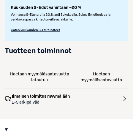
Kuukauden S-Edut vähintään –20 %
Voimassa S-Etukortilla 30.8. asti Sokoksella, Sokos Emotionissa ja
verkkokaupassa kirjautuneille asiakkaille.
Katso kuukauden S-Etutuotteet
Tuotteen toiminnot
Haetaan myymäläsaatavuutta
Haetaan
latautuu
myymäläsaatavuutta
Ilmainen toimitus myymälään
1–5 arkipäivää