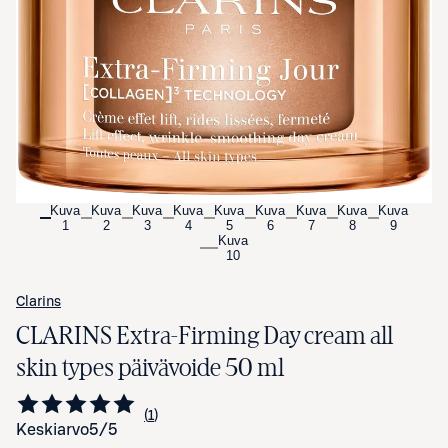
Avaa tuotekuva suurennettuna
Kuva
Kuva
Kuva
Kuva
Kuva
Kuva
Kuva
Kuva
Kuva
1
2
3
4
5
6
7
8
9
Kuva
10
Clarins
CLARINS Extra-Firming Day cream all
skin types päivävoide 50 ml
1
Siirry arvioihin
kappale
Keskiarvo
5
/5