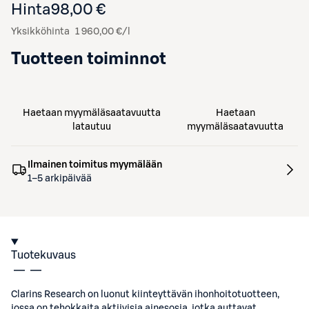
Hinta
98,00 €
Yksikköhinta
1 960,00 €/l
Tuotteen toiminnot
Haetaan myymäläsaatavuutta
Haetaan
latautuu
myymäläsaatavuutta
Ilmainen toimitus myymälään
1–5 arkipäivää
Tuotekuvaus
Clarins Research on luonut kiinteyttävän ihonhoitotuotteen,
jossa on tehokkaita aktiivisia ainesosia, jotka auttavat