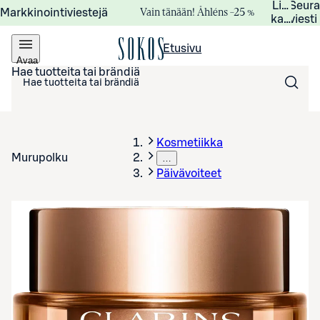
Lisätied
Seur
Vain tänään! Åhléns –25 %
Markkinointiviestejä
kampanj
viesti
Etusivu
Avaa
valikko
Hae tuotteita tai brändiä
Kosmetiikka
Murupolku
…
Päivävoiteet