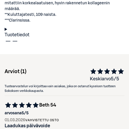
mitattiin korkealaatuisen, hyvin rakennetun kollageenin
määrää.
**Kuluttajatesti, 109 naista.
***Clarinsissa.
Tuotetiedot
Arviot (
1
)
Keskiarvo
5
/5
Tuotearvostelun voi kirjoittaa vain asiakas, joka on ostanut kyseisen tuotteen
Sokoksen verkkokaupasta.
Beth 54
arvosana
5
/5
01.03.2026
VAHVISTETTU OSTO
Laadukas päivävoide