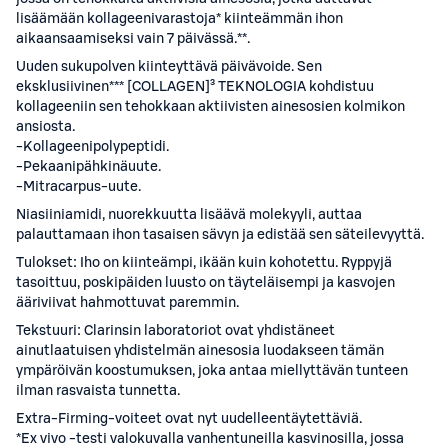
lisäämään kollageenivarastoja* kiinteämmän ihon
aikaansaamiseksi vain 7 päivässä.**.
Uuden sukupolven kiinteyttävä päivävoide. Sen
eksklusiivinen*** [COLLAGEN]³ TEKNOLOGIA kohdistuu
kollageeniin sen tehokkaan aktiivisten ainesosien kolmikon
ansiosta.
-Kollageenipolypeptidi.
-Pekaanipähkinäuute.
-Mitracarpus-uute.
Niasiiniamidi, nuorekkuutta lisäävä molekyyli, auttaa
palauttamaan ihon tasaisen sävyn ja edistää sen säteilevyyttä.
Tulokset: Iho on kiinteämpi, ikään kuin kohotettu. Ryppyjä
tasoittuu, poskipäiden luusto on täyteläisempi ja kasvojen
ääriviivat hahmottuvat paremmin.
Tekstuuri: Clarinsin laboratoriot ovat yhdistäneet
ainutlaatuisen yhdistelmän ainesosia luodakseen tämän
ympäröivän koostumuksen, joka antaa miellyttävän tunteen
ilman rasvaista tunnetta.
Extra-Firming-voiteet ovat nyt uudelleentäytettäviä.
*Ex vivo -testi valokuvalla vanhentuneilla kasvinosilla, jossa