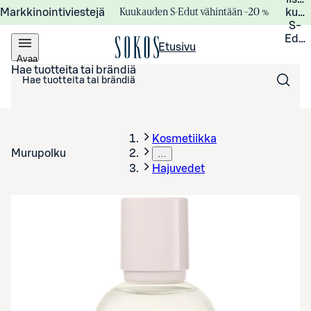
Kuukauden S-Edut vähintään –20 %
Markkinointiviestejä
kuuk
S-
Edui
Etusivu
Avaa
valikko
Hae tuotteita tai brändiä
Kosmetiikka
Murupolku
…
Hajuvedet