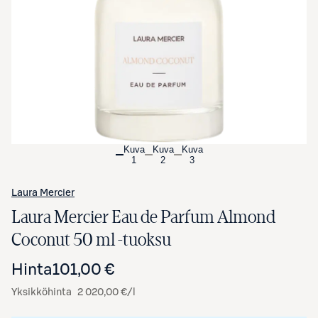
Avaa tuotekuva suurennettuna
Kuva
Kuva
Kuva
1
2
3
Laura Mercier
Laura Mercier Eau de Parfum Almond
Coconut 50 ml -tuoksu
Hinta
101,00 €
Yksikköhinta
2 020,00 €/l