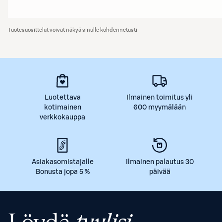
Tuotesuosittelut voivat näkyä sinulle kohdennetusti
Luotettava
Ilmainen toimitus yli
kotimainen
600 myymälään
verkkokauppa
Asiakasomistajalle
Ilmainen palautus 30
Bonusta jopa 5 %
päivää