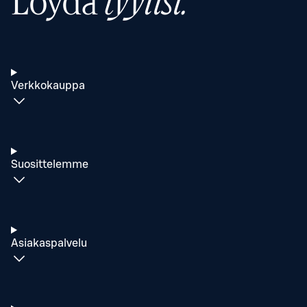
Löydä
tyylisi.
Verkkokauppa
Suosittelemme
Asiakaspalvelu