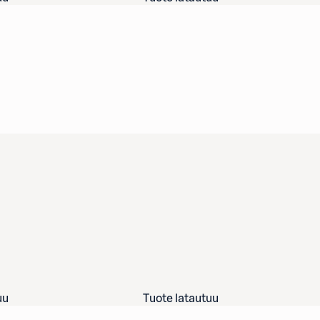
uu
Tuote latautuu