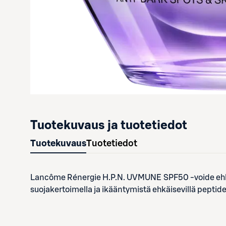
Tuotekuvaus ja tuotetiedot
Tuotekuvaus
Tuotetiedot
Lancôme Rénergie H.P.N. UVMUNE SPF50 -voide ehkäi
suojakertoimella ja ikääntymistä ehkäisevillä peptideill