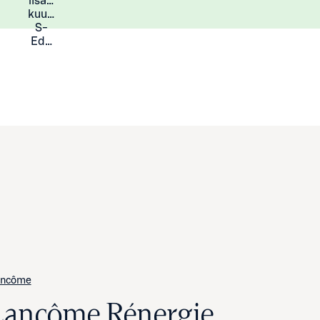
lisää
Lisätietoja
kuukauden
S-
Eduista
ancôme
Lancôme Rénergie