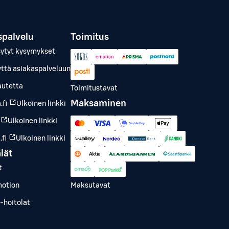
spalvelu
Toimitus
sytyt kysymykset
yttä asiakaspalveluun
autetta
Toimitustavat
Maksaminen
.fi
Ulkoinen linkki
Ulkoinen linkki
fi
Ulkoinen linkki
lät
t
otion
Maksutavat
-hoitolat