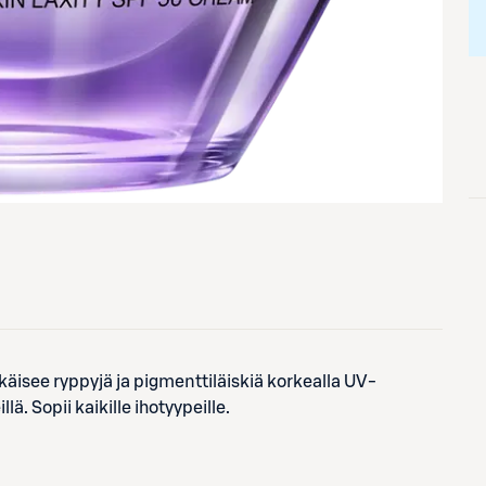
see ryppyjä ja pigmenttiläiskiä korkealla UV-
ä. Sopii kaikille ihotyypeille.