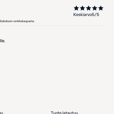
Keskiarvo
5
/5
en Sokoksen verkkokaupasta.
le.
uu
Tuote latautuu