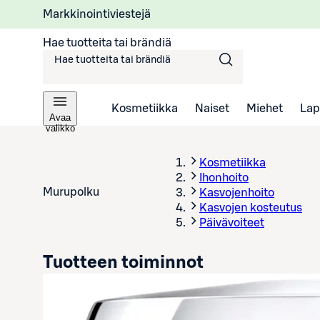
Markkinointiviestejä
Hae tuotteita tai brändiä
Kosmetiikka
Naiset
Miehet
Lap
Avaa
valikko
Kosmetiikka
Ihonhoito
Murupolku
Kasvojenhoito
Kasvojen kosteutus
Päivävoiteet
Tuotteen toiminnot