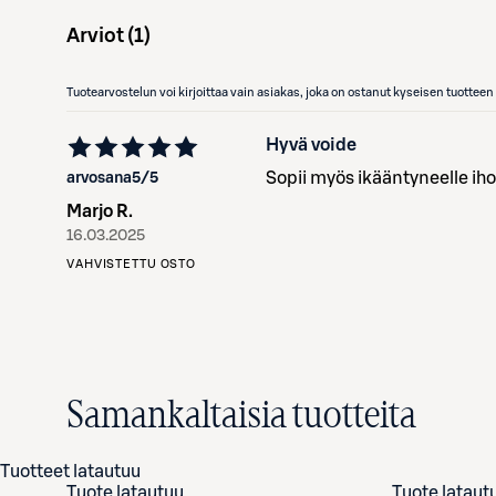
Arviot (
1
)
Tuotearvostelun voi kirjoittaa vain asiakas, joka on ostanut kyseisen tuotte
Hyvä voide
Sopii myös ikääntyneelle ihol
arvosana
5
/5
Marjo R.
16.03.2025
VAHVISTETTU OSTO
Samankaltaisia tuotteita
Tuotteet latautuu
Tuote latautuu
Tuote lataut