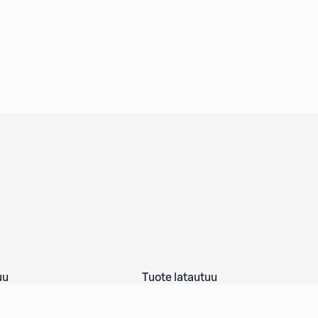
uu
Tuote latautuu