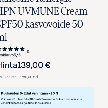
HPN UVMUNE Cream
SPF50 kasvovoide 50
ml
1
Siirry arvioihin
kappale
skiarvo
5
/5
Hinta
139,00 €
sikköhinta
2 780,00 €/l
Kuukauden S-Edut vähintään –20 %
Voimassa S-Etukortilla 30.8. asti Sokoksella, Sokos Emotionissa ja
verkkokaupassa kirjautuneille asiakkaille.