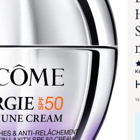
Ke
va suurennettuna
Yk