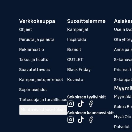
Verkkokauppa
Suosittelemme
Asiaka
Ohjeet
Kampanjat
Usein ky
Peruuta ja palauta
Inspiroidu
Ota yhte
Reklamaatio
Brändit
Anna pal
Takuu ja huolto
OUTLET
S-kanava
Saavutettavuus
Black Friday
Prisma.fi
Kampanjaetujen ehdot
Kuvasto
S-kaupat.
Myymä
Sopimusehdot
Myymälä
Sokoksen tyylivinkit
Tietosuoja ja turvallisuus
Sokos Em
Muuta evästeasetuksia
Sokoksen kauneusvinkit
Hyvä Olo 
Palvelut