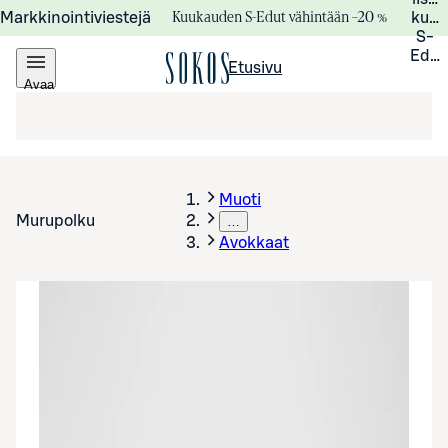
Kuukauden S-Edut vähintään –20 %
Markkinointiviestejä
kuuk
S-
Edui
Etusivu
Avaa
valikko
Muoti
Murupolku
…
Avokkaat