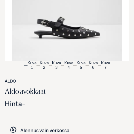
Avaa tuotekuva suurennettuna
Kuva
Kuva
Kuva
Kuva
Kuva
Kuva
Kuva
1
2
3
4
5
6
7
ALDO
Aldo avokkaat
Hinta
-
Alennus vain verkossa