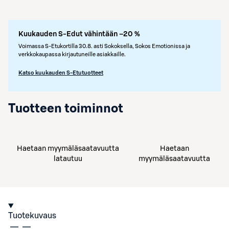
Kuukauden S-Edut vähintään –20 %
Voimassa S-Etukortilla 30.8. asti Sokoksella, Sokos Emotionissa ja
verkkokaupassa kirjautuneille asiakkaille.
Katso kuukauden S-Etutuotteet
Tuotteen toiminnot
Haetaan myymäläsaatavuutta
Haetaan
latautuu
myymäläsaatavuutta
Tuotekuvaus