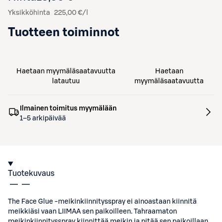
Yksikköhinta
225,00 €/l
Tuotteen toiminnot
Haetaan myymäläsaatavuutta
Haetaan
latautuu
myymäläsaatavuutta
Ilmainen toimitus myymälään
1–5 arkipäivää
Tuotekuvaus
The Face Glue -meikinkiinnitysspray ei ainoastaan kiinnitä
meikkiäsi vaan LIIMAA sen paikoilleen. Tahraamaton
meikinkiinnitysspray kiinnittää meikin ja pitää sen paikoillaan