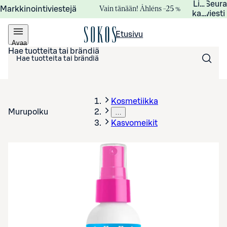
Lisätied
Seur
Vain tänään! Åhléns –25 %
Markkinointiviestejä
kampanj
viesti
Etusivu
Avaa
valikko
Hae tuotteita tai brändiä
Kosmetiikka
Murupolku
…
Kasvomeikit