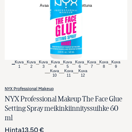
Avaa tuotekuva suurennettuna
Kuva
Kuva
Kuva
Kuva
Kuva
Kuva
Kuva
Kuva
Kuva
1
2
3
4
5
6
7
8
9
Kuva
Kuva
Kuva
10
11
12
NYX Professional Makeup
NYX Professional Makeup The Face Glue
Setting Spray meikinkiinnityssuihke 60
ml
Hinta
13,50 €