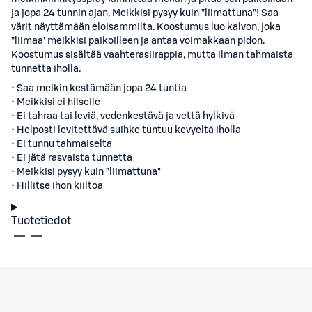
ja jopa 24 tunnin ajan. Meikkisi pysyy kuin ”liimattuna”! Saa
värit näyttämään eloisammilta. Koostumus luo kalvon, joka
”liimaa’ meikkisi paikoilleen ja antaa voimakkaan pidon.
Koostumus sisältää vaahterasiirappia, mutta ilman tahmaista
tunnetta iholla.
• Saa meikin kestämään jopa 24 tuntia
• Meikkisi ei hilseile
• Ei tahraa tai leviä, vedenkestävä ja vettä hylkivä
• Helposti levitettävä suihke tuntuu kevyeltä iholla
• Ei tunnu tahmaiselta
• Ei jätä rasvaista tunnetta
• Meikkisi pysyy kuin ”liimattuna"
• Hillitse ihon kiiltoa
Tuotetiedot