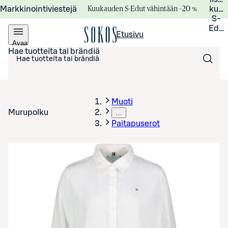
Kuukauden S-Edut vähintään –20 %
Markkinointiviestejä
kuuk
S-
Edui
Etusivu
Avaa
valikko
Hae tuotteita tai brändiä
Muoti
Murupolku
…
Paitapuserot