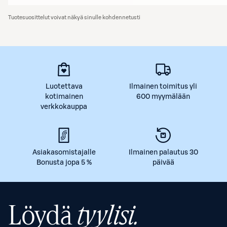
Tuotesuosittelut voivat näkyä sinulle kohdennetusti
Luotettava
Ilmainen toimitus yli
kotimainen
600 myymälään
verkkokauppa
Asiakasomistajalle
Ilmainen palautus 30
Bonusta jopa 5 %
päivää
Löydä
tyylisi.