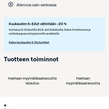
Alennus vain verkossa
Kuukauden S-Edut vähintään –20 %
Voimassa S-Etukortilla 30.8. asti Sokoksella, Sokos Emotionissa ja
verkkokaupassa kirjautuneille asiakkaille.
Katso kuukauden S-Etutuotteet
Tuotteen toiminnot
Haetaan myymäläsaatavuutta
Haetaan
latautuu
myymäläsaatavuutta