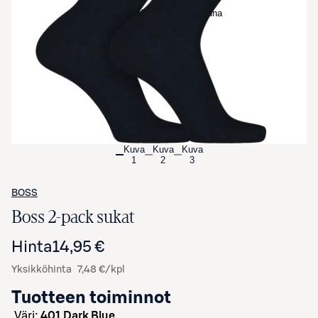
Avaa tuotekuva suurennettuna
Kuva
Kuva
Kuva
1
2
3
BOSS
Boss 2-pack sukat
Hinta
14,95 €
Yksikköhinta
7,48 €/kpl
Tuotteen toiminnot
väri:
401 Dark Blue