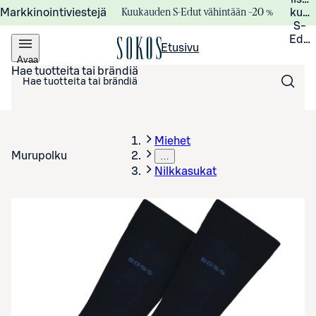
Kuukauden S-Edut vähintään –20 %
Markkinointiviestejä
kuuk
S-
Edui
Etusivu
Avaa
valikko
Hae tuotteita tai brändiä
Miehet
Murupolku
…
Nilkkasukat