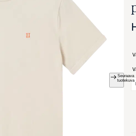
Seuraava
va suurennettuna
tuotekuva