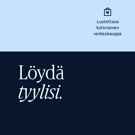
Luotettava
kotimainen
verkkokauppa
Löydä
tyylisi.