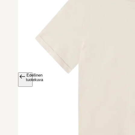
Edellinen
Avaa tuoteku
tuotekuva