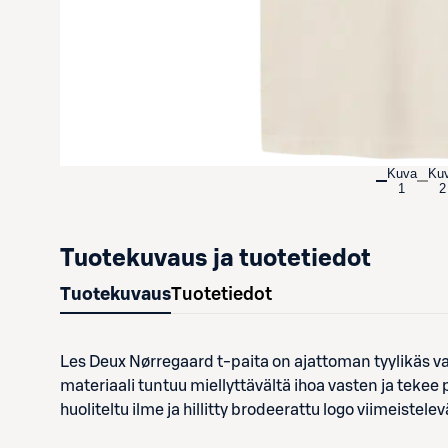
Kuva
Ku
1
2
Tuotekuvaus ja tuotetiedot
Tuotekuvaus
Tuotetiedot
Les Deux Nørregaard t-paita on ajattoman tyylikäs v
materiaali tuntuu miellyttävältä ihoa vasten ja teke
huoliteltu ilme ja hillitty brodeerattu logo viimeistel