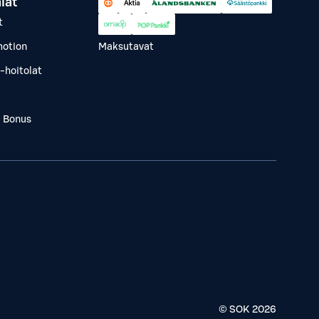
lät
t
otion
Maksutavat
-hoitolat
a Bonus
© SOK
2026