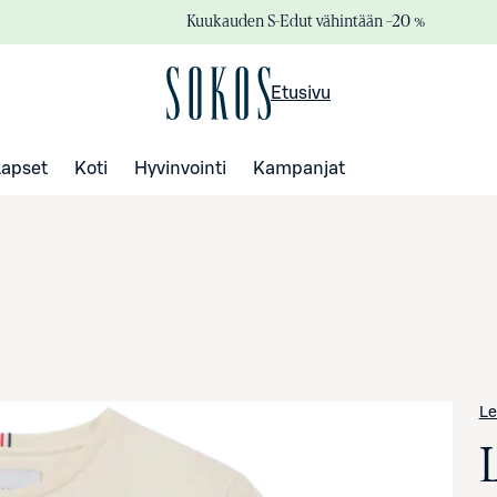
Kuukauden S-Edut vähintään –20 %
Etusivu
Lapset
Koti
Hyvinvointi
Kampanjat
Le