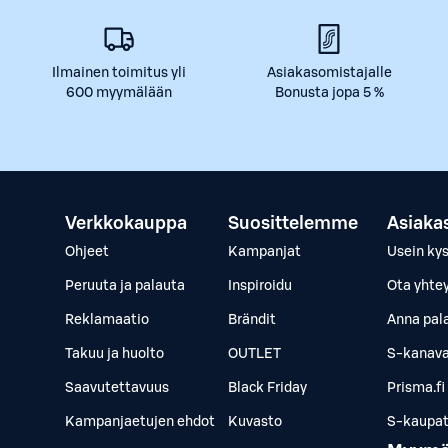
Ilmainen toimitus yli
Asiakasomistajalle
600 myymälään
Bonusta jopa 5 %
Verkkokauppa
Suosittelemme
Asiaka
Ohjeet
Kampanjat
Usein ky
Peruuta ja palauta
Inspiroidu
Ota yhte
Reklamaatio
Brändit
Anna pal
Takuu ja huolto
OUTLET
S-kanava
Saavutettavuus
Black Friday
Prisma.fi
Kampanjaetujen ehdot
Kuvasto
S-kaupat.