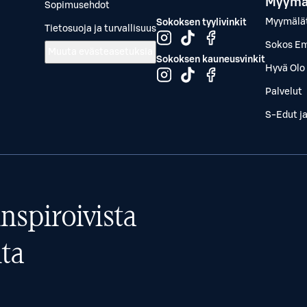
Myymä
Sopimusehdot
Myymälä
Sokoksen tyylivinkit
Tietosuoja ja turvallisuus
Sokos Em
Muuta evästeasetuksia
Sokoksen kauneusvinkit
Hyvä Olo 
Palvelut
S-Edut j
nspiroivista
ta