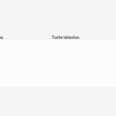
uu
Tuote latautuu