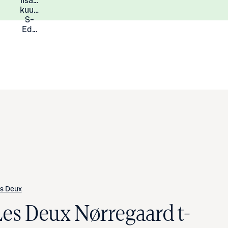
lisää
Lisätietoja
kuukauden
S-
Eduista
s Deux
Les Deux Nørregaard t-