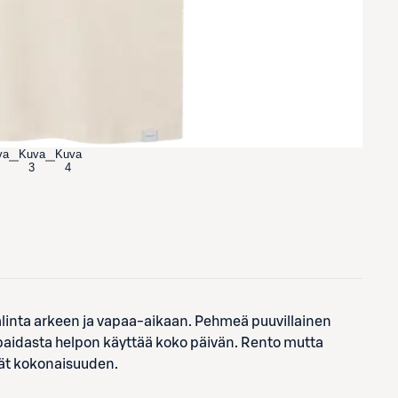
va
Kuva
Kuva
3
4
alinta arkeen ja vapaa-aikaan. Pehmeä puuvillainen
e paidasta helpon käyttää koko päivän. Rento mutta
evät kokonaisuuden.