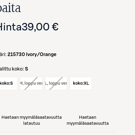
paita
Hinta
39,00 €
väri:
215730 Ivory/Orange
Valittu koko:
S
Avaa tuotekuva suurennettuna
koko:
koko:
S
M
, loppu verkosta
koko:
L
, loppu verkosta
koko:
XL
Haetaan myymäläsaatavuutta
Haetaan
latautuu
myymäläsaatavuutta