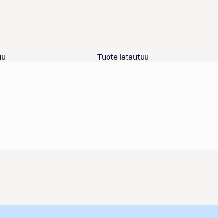
uu
Tuote latautuu