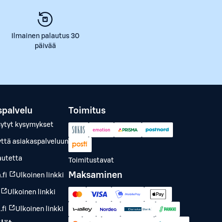
Ilmainen palautus 30
päivää
spalvelu
Toimitus
sytyt kysymykset
yttä asiakaspalveluun
autetta
Toimitustavat
Maksaminen
.fi
Ulkoinen linkki
Ulkoinen linkki
fi
Ulkoinen linkki