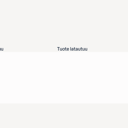
uu
Tuote latautuu