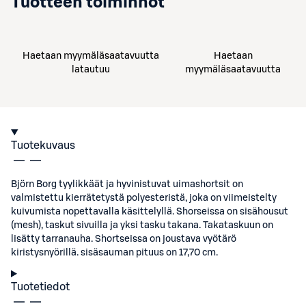
Tuotteen toiminnot
Haetaan myymäläsaatavuutta
Haetaan
latautuu
myymäläsaatavuutta
Tuotekuvaus
Björn Borg tyylikkäät ja hyvinistuvat uimashortsit on
valmistettu kierrätetystä polyesteristä, joka on viimeistelty
kuivumista nopettavalla käsittelyllä. Shorseissa on sisähousut
(mesh), taskut sivuilla ja yksi tasku takana. Takataskuun on
lisätty tarranauha. Shortseissa on joustava vyötärö
kiristysnyörillä. sisäsauman pituus on 17,70 cm.
Tuotetiedot