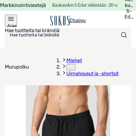
Kuukauden S-Edut vähintään –20 %
Markkinointiviestejä
kuuk
S-
Edui
Etusivu
Avaa
valikko
Hae tuotteita tai brändiä
Miehet
Murupolku
…
Uimahousut ja -shortsit