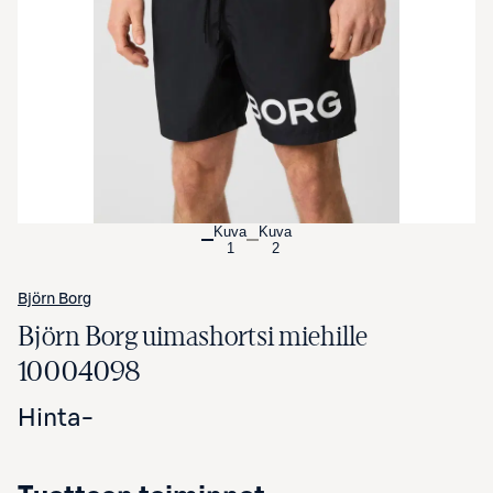
Avaa tuotekuva suurennettuna
Kuva
Kuva
1
2
Björn Borg
Björn Borg uimashortsi miehille
10004098
Hinta
-