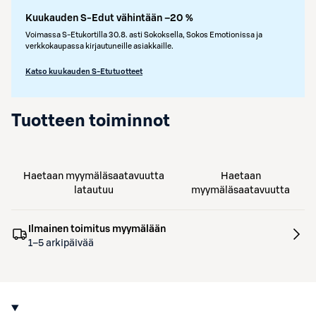
Kuukauden S-Edut vähintään –20 %
Voimassa S-Etukortilla 30.8. asti Sokoksella, Sokos Emotionissa ja
verkkokaupassa kirjautuneille asiakkaille.
Katso kuukauden S-Etutuotteet
Tuotteen toiminnot
Haetaan myymäläsaatavuutta
Haetaan
latautuu
myymäläsaatavuutta
Ilmainen toimitus myymälään
1–5 arkipäivää