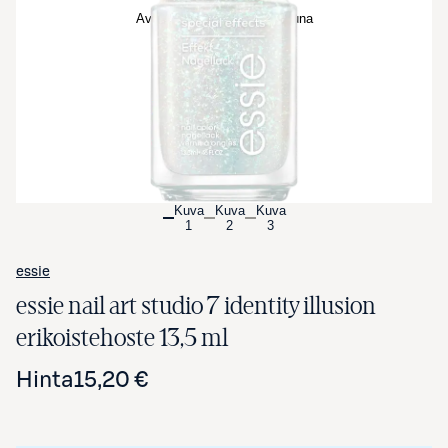
Avaa tuotekuva suurennettuna
Kuva
Kuva
Kuva
1
2
3
essie
essie nail art studio 7 identity illusion
erikoistehoste 13,5 ml
Hinta
15,20 €