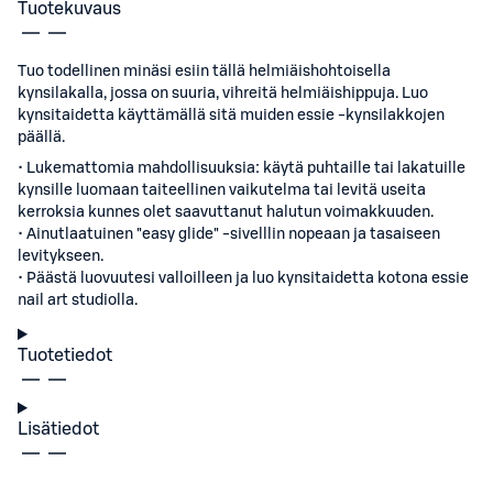
Tuotekuvaus
Tuo todellinen minäsi esiin tällä helmiäishohtoisella
kynsilakalla, jossa on suuria, vihreitä helmiäishippuja. Luo
kynsitaidetta käyttämällä sitä muiden essie -kynsilakkojen
päällä.
• Lukemattomia mahdollisuuksia: käytä puhtaille tai lakatuille
kynsille luomaan taiteellinen vaikutelma tai levitä useita
kerroksia kunnes olet saavuttanut halutun voimakkuuden.
• Ainutlaatuinen "easy glide" -sivelllin nopeaan ja tasaiseen
levitykseen.
• Päästä luovuutesi valloilleen ja luo kynsitaidetta kotona essie
nail art studiolla.
Tuotetiedot
Lisätiedot