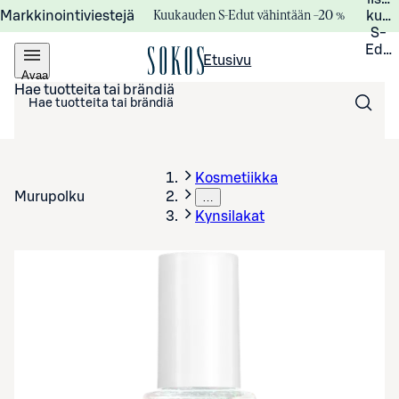
Kuukauden S-Edut vähintään –20 %
Markkinointiviestejä
kuuk
S-
Edui
Etusivu
Avaa
valikko
Hae tuotteita tai brändiä
Kosmetiikka
Murupolku
…
Kynsilakat