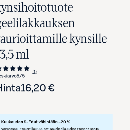
kynsihoitotuote
geelilakkauksen
aurioittamille kynsille
13,5 ml
1
Siirry arvioihin
kappale
skiarvo
5
/5
Avaa tuotekuva suurennettuna
Hinta
16,20 €
Kuukauden S-Edut vähintään –20 %
Voimassa S-Etukortilla 30.8. asti Sokoksella, Sokos Emotionissa ja