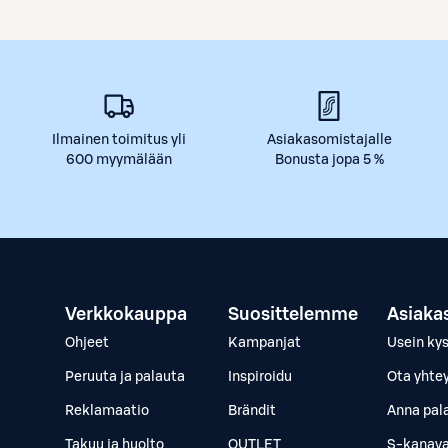
Ilmainen toimitus yli
Asiakasomistajalle
600 myymälään
Bonusta jopa 5 %
Verkkokauppa
Suosittelemme
Asiaka
Ohjeet
Kampanjat
Usein ky
Peruuta ja palauta
Inspiroidu
Ota yhte
Reklamaatio
Brändit
Anna pal
Takuu ja huolto
OUTLET
S-kanava