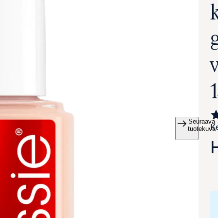
v
Seuraava
Ke
va suurennettuna
tuotekuva