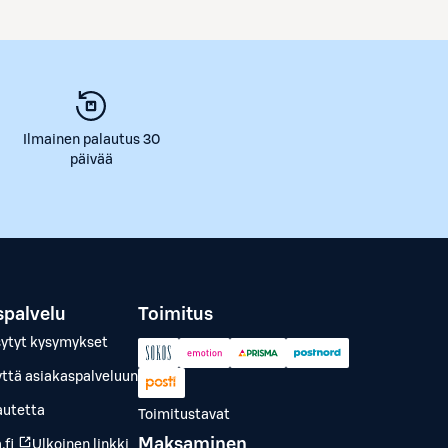
Ilmainen palautus 30
päivää
spalvelu
Toimitus
sytyt kysymykset
yttä asiakaspalveluun
autetta
Toimitustavat
Maksaminen
.fi
Ulkoinen linkki