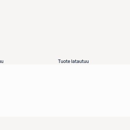
uu
Tuote latautuu