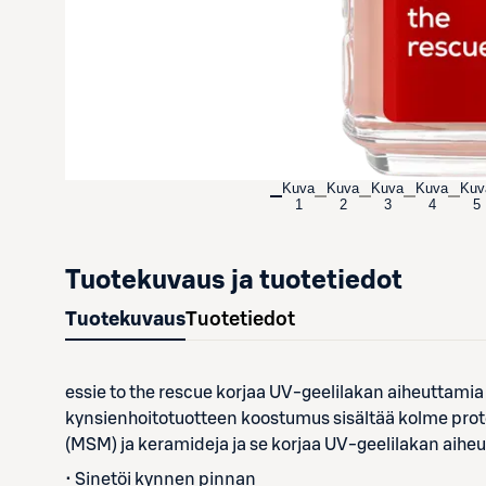
Kuva
Kuva
Kuva
Kuva
Kuv
1
2
3
4
5
Tuotekuvaus ja tuotetiedot
Tuotekuvaus
Tuotetiedot
essie to the rescue korjaa UV-geelilakan aiheuttamia 
kynsienhoitotuotteen koostumus sisältää kolme prot
(MSM) ja keramideja ja se korjaa UV-geelilakan aiheu
• Sinetöi kynnen pinnan