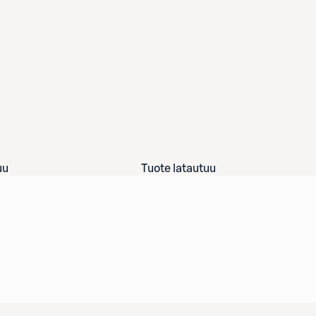
uu
Tuote latautuu