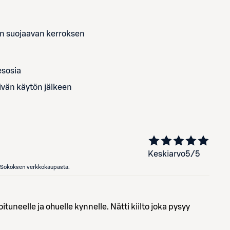
an suojaavan kerroksen
esosia
ivän käytön jälkeen
Keskiarvo
5
/5
en Sokoksen verkkokaupasta.
ituneelle ja ohuelle kynnelle. Nätti kiilto joka pysyy