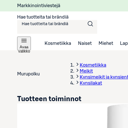
Markkinointiviestejä
Hae tuotteita tai brändiä
Kosmetiikka
Naiset
Miehet
Lap
Avaa
valikko
Kosmetiikka
Meikit
Murupolku
Kynsimeikit ja kynsien
Kynsilakat
Tuotteen toiminnot