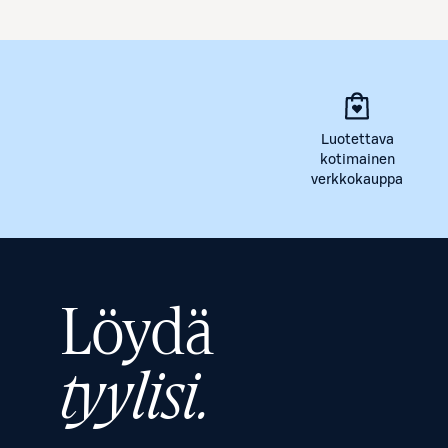
Luotettava
kotimainen
verkkokauppa
Löydä
tyylisi.