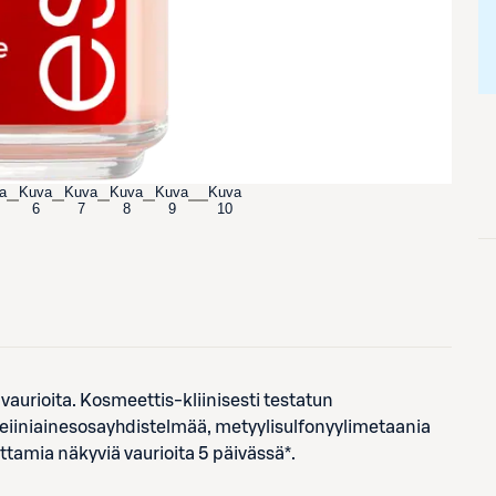
a
Kuva
Kuva
Kuva
Kuva
Kuva
6
7
8
9
10
vaurioita. Kosmeettis-kliinisesti testatun
eiiniainesosayhdistelmää, metyylisulfonyylimetaania
ttamia näkyviä vaurioita 5 päivässä*.