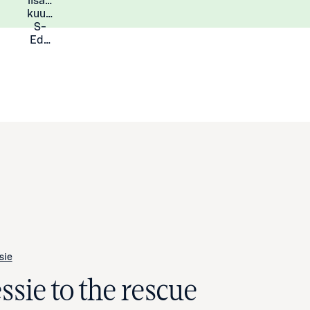
lisää
Lisätietoja
kuukauden
S-
Eduista
sie
ssie to the rescue