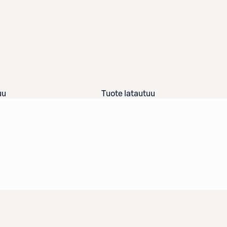
uu
Tuote latautuu