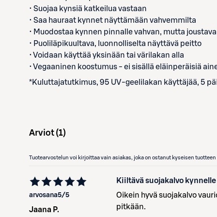
• Suojaa kynsiä katkeilua vastaan
• Saa hauraat kynnet näyttämään vahvemmilta
• Muodostaa kynnen pinnalle vahvan, mutta joustav
• Puoliläpikuultava, luonnolliselta näyttävä peitto
• Voidaan käyttää yksinään tai värilakan alla
• Vegaaninen koostumus - ei sisällä eläinperäisiä ain
*Kuluttajatutkimus, 95 UV-geelilakan käyttäjää, 5 pä
Arviot (
1
)
Tuotearvostelun voi kirjoittaa vain asiakas, joka on ostanut kyseisen tuotte
Kiiltävä suojakalvo kynnelle
Oikein hyvä suojakalvo vaurio
arvosana
5
/5
pitkään.
Jaana P.