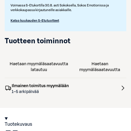
Voimassa S-Etukortilla 30.8. asti Sokoksella, Sokos Emotionissa ja
verkkokaupassa kirjautuneille asiakkaille.
Katso kuukauden S-Etutuotteet
Tuotteen toiminnot
Haetaan myymäläsaatavuutta
Haetaan
latautuu
myymäläsaatavuutta
Ilmainen toimitus myymälään
1–5 arkipäivää
Tuotekuvaus