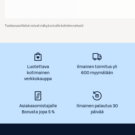
Tuotesuosittelut voivat näkyä sinulle kohdennetusti
Luotettava
Ilmainen toimitus yli
kotimainen
600 myymälään
verkkokauppa
Asiakasomistajalle
Ilmainen palautus 30
Bonusta jopa 5 %
päivää