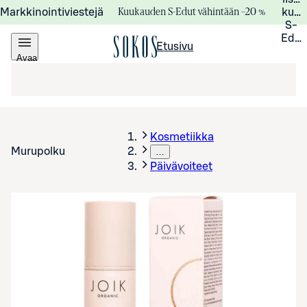
Kuukauden S-Edut vähintään –20 %
Markkinointiviestejä
kuuk
S-
Edui
Etusivu
Avaa
valikko
Kosmetiikka
Murupolku
…
Päivävoiteet