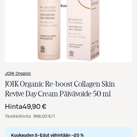
Avaa tuotekuva suurennettuna
JOIK Organic
JOIK Organic Re-boost Collagen Skin
Revive Day Cream Päivävoide 50 ml
Hinta
49,90 €
Yksikköhinta
998,00 €/l
Kuukauden S-Edut vähintään –20 %