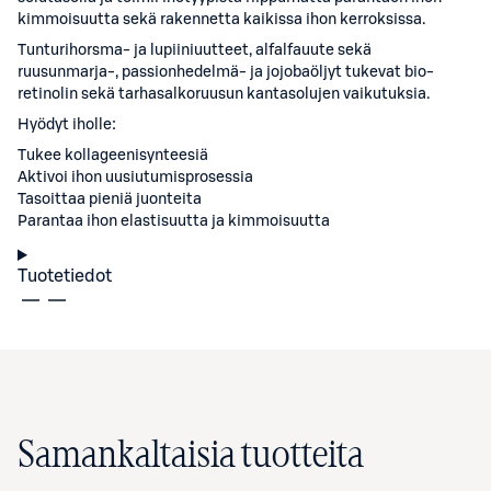
kimmoisuutta sekä rakennetta kaikissa ihon kerroksissa.
Tunturihorsma- ja lupiiniuutteet, alfalfauute sekä
ruusunmarja-, passionhedelmä- ja jojobaöljyt tukevat bio-
retinolin sekä tarhasalkoruusun kantasolujen vaikutuksia.
Hyödyt iholle:
Tukee kollageenisynteesiä
Aktivoi ihon uusiutumisprosessia
Tasoittaa pieniä juonteita
Parantaa ihon elastisuutta ja kimmoisuutta
Tuotetiedot
Samankaltaisia tuotteita