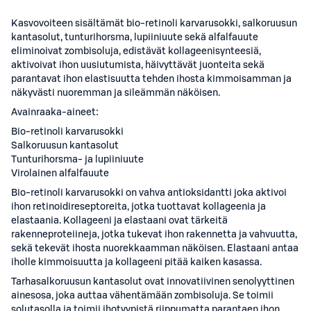
Kasvovoiteen sisältämät bio-retinoli karvarusokki, salkoruusun
kantasolut, tunturihorsma, lupiiniuute sekä alfalfauute
eliminoivat zombisoluja, edistävät kollageenisynteesiä,
aktivoivat ihon uusiutumista, häivyttävät juonteita sekä
parantavat ihon elastisuutta tehden ihosta kimmoisamman ja
näkyvästi nuoremman ja sileämmän näköisen.
Avainraaka-aineet:
Bio-retinoli karvarusokki
Salkoruusun kantasolut
Tunturihorsma- ja lupiiniuute
Virolainen alfalfauute
Bio-retinoli karvarusokki on vahva antioksidantti joka aktivoi
ihon retinoidireseptoreita, jotka tuottavat kollageenia ja
elastaania. Kollageeni ja elastaani ovat tärkeitä
rakenneproteiineja, jotka tukevat ihon rakennetta ja vahvuutta,
sekä tekevät ihosta nuorekkaamman näköisen. Elastaani antaa
iholle kimmoisuutta ja kollageeni pitää kaiken kasassa.
Tarhasalkoruusun kantasolut ovat innovatiivinen senolyyttinen
ainesosa, joka auttaa vähentämään zombisoluja. Se toimii
solutasolla ja toimii ihotyypistä riippumatta parantaen ihon