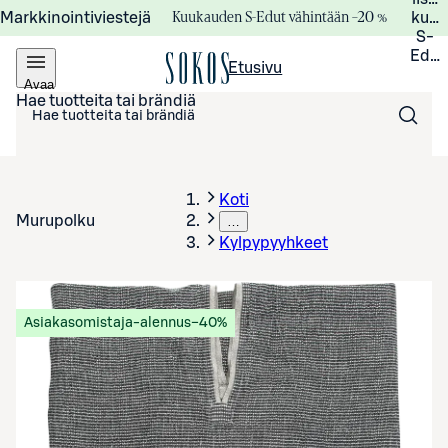
Kuukauden S-Edut vähintään –20 %
Markkinointiviestejä
kuuk
S-
Edui
Etusivu
Avaa
valikko
Hae tuotteita tai brändiä
Koti
Murupolku
…
Kylpypyyhkeet
Asiakasomistaja-alennus
−40%