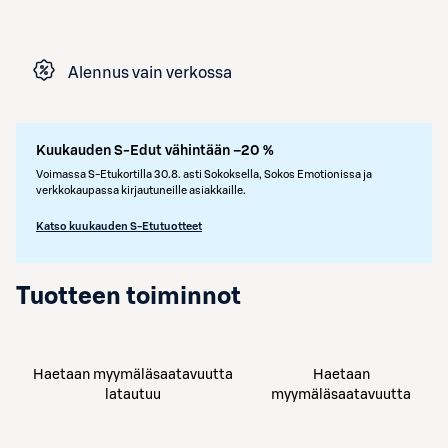
Alennus vain verkossa
Kuukauden S-Edut vähintään –20 %
Voimassa S-Etukortilla 30.8. asti Sokoksella, Sokos Emotionissa ja
verkkokaupassa kirjautuneille asiakkaille.
Katso kuukauden S-Etutuotteet
Tuotteen toiminnot
Haetaan myymäläsaatavuutta
Haetaan
latautuu
myymäläsaatavuutta