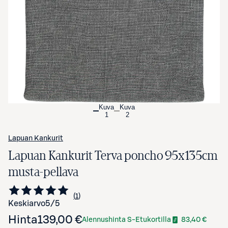
Avaa tuotekuva suurennettuna
Kuva
Kuva
1
2
Lapuan Kankurit
Lapuan Kankurit Terva poncho 95x135cm
musta-pellava
1
Siirry arvioihin
kappale
Keskiarvo
5
/5
Hinta
139,00 €
Alennushinta S-Etukortilla
83,40 €