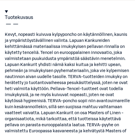
Tuotekuvaus
Kevyt, nopeasti kuivuva kylpyponcho on käytännöllinen, kaunis
ja ympäristöystävällinen valinta. Lapuan Kankureiden
kehittämässä materiaalissa imukykyisen pellavan rinnalla on
käytetty tenceliä. Tencel on eurooppalainen innovaatio, joka
valmistetaan puukuidusta ympäristöä säästävin menetelmin.
Lapuan Kankurit yhdisti nämä kaksi kuitua ja kehitti upean,
pehmeän ja imukykyisen pyyhemateriaalin, joka vie kylpemisen
nautinnon aivan uudelle tasolle. TERVA-tuotteiden imukyky on
herätetty jo tuotantovaiheessa pesukäsittelyssä, joten ne ovat
heti valmiita käyttöön. Pellava-Tencel-tuotteet ovat todella
imukykyisiä, ja ne myös kuivuvat nopeasti, joten ne ovat
käytössä hygieenisiä. TERVA-poncho sopii niin avantouimareille
kuin kesärannoillekin, sillä sen suojissa mahtuu vaihtamaan
vaatteet vaivatta. Lapuan Kankurit on osa Masters of Linen -
organisaatiota, mikä tarkoittaa, että tuotteissa käytettävä
pellava on parasta eurooppalaista laatua. TERVA-pyyhe on
valmistettu Euroopassa kasvaneesta ja kehrätystä Masters of