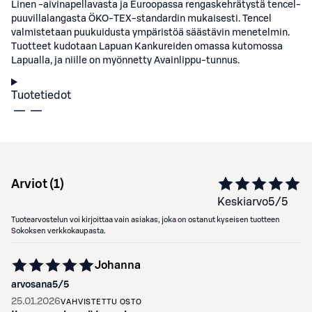
Linen -aivinapellavasta ja Euroopassa rengaskehrätystä tencel-
puuvillalangasta ÖKO-TEX-standardin mukaisesti. Tencel
valmistetaan puukuidusta ympäristöä säästävin menetelmin.
Tuotteet kudotaan Lapuan Kankureiden omassa kutomossa
Lapualla, ja niille on myönnetty Avainlippu-tunnus.
Tuotetiedot
Arviot (
1
)
Keskiarvo
5
/5
Tuotearvostelun voi kirjoittaa vain asiakas, joka on ostanut kyseisen tuotteen
Sokoksen verkkokaupasta.
Johanna
arvosana
5
/5
25.01.2026
VAHVISTETTU OSTO