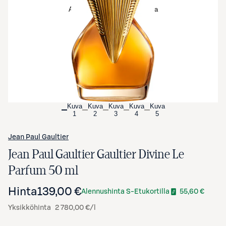
Avaa tuotekuva suurennettuna
Kuva
Kuva
Kuva
Kuva
Kuva
1
2
3
4
5
Jean Paul Gaultier
Jean Paul Gaultier Gaultier Divine Le
Parfum 50 ml
Hinta
139,00 €
Alennushinta S-Etukortilla
55,60 €
Yksikköhinta
2 780,00 €/l