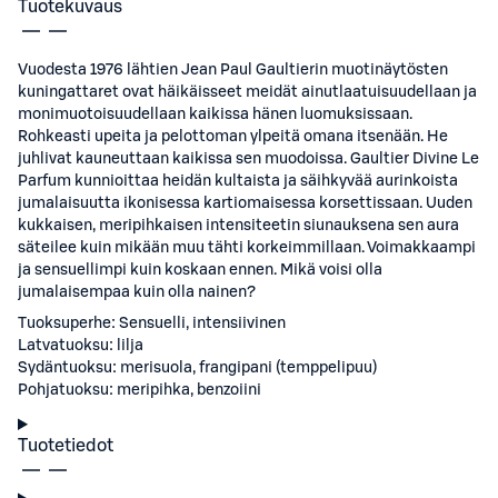
Tuotekuvaus
Vuodesta 1976 lähtien Jean Paul Gaultierin muotinäytösten
kuningattaret ovat häikäisseet meidät ainutlaatuisuudellaan ja
monimuotoisuudellaan kaikissa hänen luomuksissaan.
Rohkeasti upeita ja pelottoman ylpeitä omana itsenään. He
juhlivat kauneuttaan kaikissa sen muodoissa. Gaultier Divine Le
Parfum kunnioittaa heidän kultaista ja säihkyvää aurinkoista
jumalaisuutta ikonisessa kartiomaisessa korsettissaan. Uuden
kukkaisen, meripihkaisen intensiteetin siunauksena sen aura
säteilee kuin mikään muu tähti korkeimmillaan. Voimakkaampi
ja sensuellimpi kuin koskaan ennen. Mikä voisi olla
jumalaisempaa kuin olla nainen?
Tuoksuperhe: Sensuelli, intensiivinen
Latvatuoksu: lilja
Sydäntuoksu: merisuola, frangipani (temppelipuu)
Pohjatuoksu: meripihka, benzoiini
Tuotetiedot