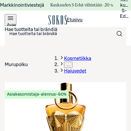
Kuukauden S-Edut vähintään –20 %
Markkinointiviestejä
kuuk
S-
Edui
Etusivu
Avaa
valikko
Hae tuotteita tai brändiä
Kosmetiikka
Murupolku
…
Hajuvedet
Asiakasomistaja-alennus
−60%