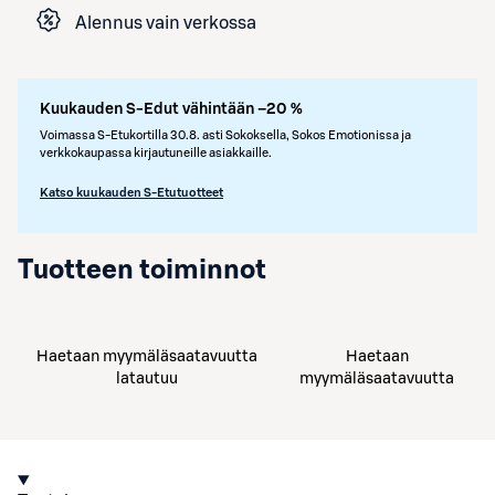
Alennus vain verkossa
Kuukauden S-Edut vähintään –20 %
Voimassa S-Etukortilla 30.8. asti Sokoksella, Sokos Emotionissa ja
verkkokaupassa kirjautuneille asiakkaille.
Katso kuukauden S-Etutuotteet
Tuotteen toiminnot
Haetaan myymäläsaatavuutta
Haetaan
latautuu
myymäläsaatavuutta