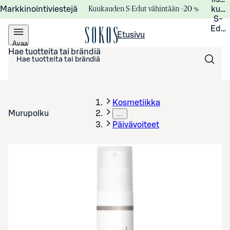
Kuukauden S-Edut vähintään –20 %
Markkinointiviestejä
kuuk
S-
Edui
Etusivu
Avaa
valikko
Hae tuotteita tai brändiä
Kosmetiikka
Murupolku
…
Päivävoiteet