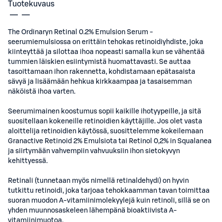
Tuotekuvaus
The Ordinaryn Retinal 0.2% Emulsion Serum -
seerumiemulsiossa on erittäin tehokas retinoidiyhdiste, joka
kiinteyttää ja silottaa ihoa nopeasti samalla kun se vähentää
tummien läiskien esiintymistä huomattavasti. Se auttaa
tasoittamaan ihon rakennetta, kohdistamaan epätasaista
sävyä ja lisäämään hehkua kirkkaampaa ja tasaisemman
näköistä ihoa varten.
Seerumimainen koostumus sopii kaikille ihotyypeille, ja sitä
suositellaan kokeneille retinoidien käyttäjille. Jos olet vasta
aloittelija retinoidien käytössä, suosittelemme kokeilemaan
Granactive Retinoid 2% Emulsiota tai Retinol 0,2% in Squalanea
ja siirtymään vahvempiin vahvuuksiin ihon sietokyvyn
kehittyessä.
Retinali (tunnetaan myös nimellä retinaldehydi) on hyvin
tutkittu retinoidi, joka tarjoaa tehokkaamman tavan toimittaa
suoran muodon A-vitamiinimolekyylejä kuin retinoli, sillä se on
yhden muunnosaskeleen lähempänä bioaktiivista A-
vitamiinimuotoa.