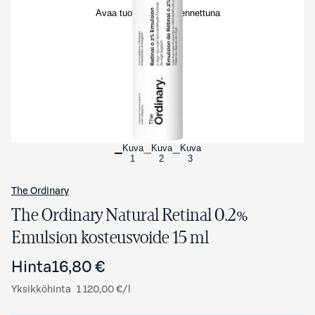
Avaa tuotekuva suurennettuna
Kuva
Kuva
Kuva
1
2
3
The Ordinary
The Ordinary Natural Retinal 0.2%
Emulsion kosteusvoide 15 ml
Hinta
16,80 €
Yksikköhinta
1 120,00 €/l