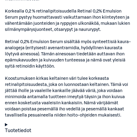
Korkealla 0,2 % retinalipitoisuudella Retinal 0,2% Emulsion
Serum pystyy huomattavasti vaikuttamaan ihon kiinteyteen ja
vähentämään juonteiden ja ryppyjen ulkonäköä, mukaan lukien
silmänympärysjuonteet, otsarypyt ja naururypyt.
Retinal 0,2% Emulsion Serum sisältää myös synteettisiä kaura-
analogeja (erityisesti avenantramidia, hyödyllinen kaurasta
löytyvä ainesosa). Tämän ainesosan tiedetään auttavan ihon
epämukavuuden ja kuivuuden tunteessa ja nämä ovat yleisiä
syitä retinoidin käyttöön.
Koostumuksen kirkas keltainen väri tulee korkeasta
retinalipitoisuudesta, joka on luonnostaan keltainen. Tämä voi
jättää iholle ja vaaleille kankaille jäävää väriä, joka voidaan
minimoida antamalla tuotteen imeytyä täysin ja ihon kuivua
ennen kosketusta vaaleisiin kankaisiin. Nämä värijäämät
voidaan poistaa pesemällä iho vedellä ja pesemällä kankaat
tavallisella pesuaineella niiden hoito-ohjeiden mukaisesti.
Tuotetiedot