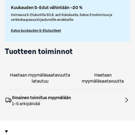
Kuukauden S-Edut vähintään –20 %
Voimassa S-Etukortilla 30.8. asti Sokoksella, Sokos Emotionissa ja
verkkokaupassa kirjautuneille asiakkaille.
Katso kuukauden S-Etutuotteet
Tuotteen toiminnot
Haetaan myymäläsaatavuutta
Haetaan
latautuu
myymäläsaatavuutta
Ilmainen toimitus myymälään
1–5 arkipäivää