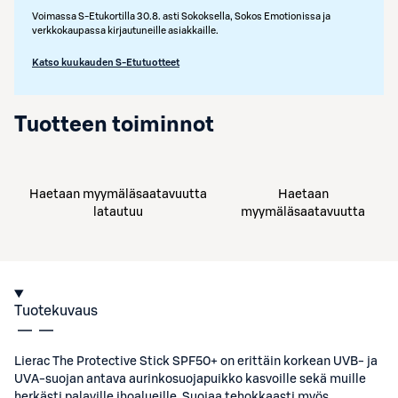
Voimassa S-Etukortilla 30.8. asti Sokoksella, Sokos Emotionissa ja
verkkokaupassa kirjautuneille asiakkaille.
Katso kuukauden S-Etutuotteet
Tuotteen toiminnot
Haetaan myymäläsaatavuutta
Haetaan
latautuu
myymäläsaatavuutta
Tuotekuvaus
Lierac The Protective Stick SPF50+ on erittäin korkean UVB- ja
UVA-suojan antava aurinkosuojapuikko kasvoille sekä muille
herkästi palaville ihoalueille. Suojaa tehokkaasti myös