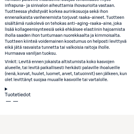
infrapuna- ja sinivalon aiheuttamia ihovaurioita vastaan.
Tuotteessa yhdistyvät korkea aurinkosuoja sekä ihon
ennenaikaista vanhenemista torjuvat raaka-aineet. Tuotteen
sisältämä ruskolevä on tehokas anti-aging-raaka-aine, joka
lisää kollageenisynteesiä sekä ehkäisee elastiinin hajoamista
iholla saaden ihon tuntumaan nuorekkaalta ja kimmoisalta.
Tuotteen kiinteä voidemainen koostumus on helposti levittyvä
eikä jätä rasvaista tunnetta tai valkoisia raitoja iholle.
Hurmaava vaniljan tuoksu.
Vinkit: Levitä ennen jokaista altistumista koko kasvojen
alueelle, tai levitä paikallisesti herkästi palaville ihoalueille
(nenä, korvat, huulet, luomet, arvet, tatuoinnit) sen jälkeen, kun
olet levittänyt suojaa muualle kasvoille tai vartalolle.
Tuotetiedot