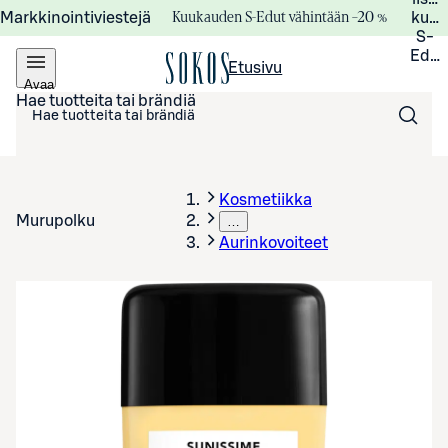
Kuukauden S-Edut vähintään –20 %
Markkinointiviestejä
kuuk
S-
Edui
Etusivu
Avaa
valikko
Hae tuotteita tai brändiä
Kosmetiikka
Murupolku
…
Aurinkovoiteet