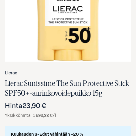
Avaa tuotekuva suurennettuna
Lierac
Lierac Sunissime The Sun Protective Stick
SPF50+ -aurinkovoidepuikko 15g
Hinta
23,90 €
Yksikköhinta
1 593,33 €/l
Kuukauden S-Edut vähintään –20 %