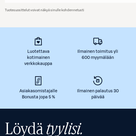
Tuotesuosittelut voivat näkyä sinulle kohdennetusti
Luotettava
Ilmainen toimitus yli
kotimainen
600 myymälään
verkkokauppa
Asiakasomistajalle
Ilmainen palautus 30
Bonusta jopa 5 %
päivää
Löydä
tyylisi.