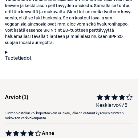
kevyen ja keskitason peittävyyden ansiosta. Samalla se tuntuu
erittäin kevyeltä ja mukavalta. Skin tint on meikkivoiteen kevyt
versio, eikä se tuki huokosia. Se on kosteuttava ja sen
vegaanisia ainesosia ovat mm. aloe vera sekä hyaluronihappo.
Voit lisätä essence SKIN tint 20-tuotteen peittävyyttä
haluamallasi tavalla tilanteen ja mielialasi mukaan SPF 30
suojaa ihoasi auringolta.
Tuotetiedot
Arviot (
1
)
Keskiarvo
4
/5
Tuotearvostelun voi kirjoittaa vain asiakas, joka on ostanut kyseisen tuotteen
Sokoksen verkkokaupasta.
Anne