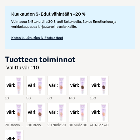
Kuukauden S-Edut vähintään –20 %
Voimassa S-Etukortilla 30.8. asti Sokoksella, Sokos Emotionissa ja
verkkokaupassa kirjautuneille asiakkaille.
Katso kuukauden S-Etutuotteet
Tuotteen toiminnot
Valittu väri:
10
väri:
väri:
väri:
väri:
väri:
10
50
60
140
150
väri:
väri:
väri:
väri:
väri:
70 Brown 70
130 Brown 130
20 Nude 20
30 Nude 30
40 Nude 40
väri: