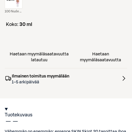
100 Nude 100
koko:
30 ml
Haetaan myymäläsaatavuutta
Haetaan
latautuu
myymäläsaatavuutta
Ilmainen toimitus myymälään
1–5 arkipäivää
Tuotekuvaus
Vähemmän on enemmän: essence SKIN Skint 20 tasoittaa ihoa