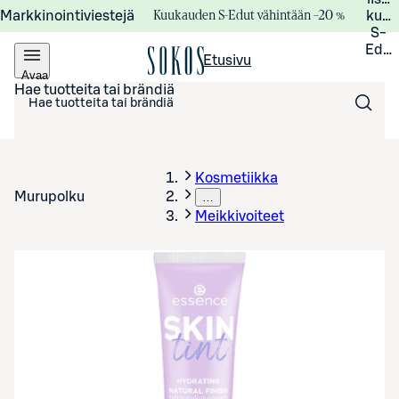
Kuukauden S-Edut vähintään –20 %
Markkinointiviestejä
kuuk
S-
Edui
Etusivu
Avaa
valikko
Hae tuotteita tai brändiä
Kosmetiikka
Murupolku
…
Meikkivoiteet