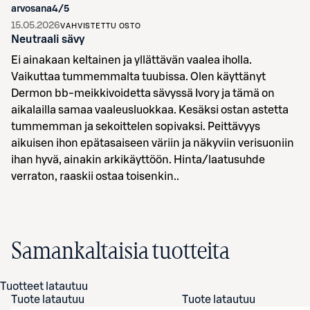
arvosana
4
/5
15.05.2026
VAHVISTETTU OSTO
Neutraali sävy
Ei ainakaan keltainen ja yllättävän vaalea iholla.
Vaikuttaa tummemmalta tuubissa. Olen käyttänyt
Dermon bb-meikkivoidetta sävyssä Ivory ja tämä on
aikalailla samaa vaaleusluokkaa. Kesäksi ostan astetta
tummemman ja sekoittelen sopivaksi. Peittävyys
aikuisen ihon epätasaiseen väriin ja näkyviin verisuoniin
ihan hyvä, ainakin arkikäyttöön. Hinta/laatusuhde
verraton, raaskii ostaa toisenkin..
Samankaltaisia tuotteita
Tuotteet latautuu
Tuote latautuu
Tuote latautuu