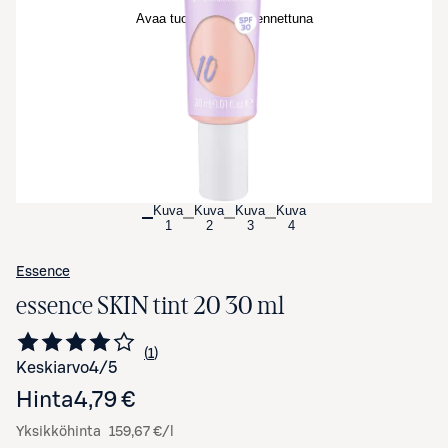
Avaa tuotekuva suurennettuna
Kuva
Kuva
Kuva
Kuva
1
2
3
4
Essence
essence SKIN tint 20 30 ml
1
Siirry arvioihin
kappale
Keskiarvo
4
/5
Hinta
4,79 €
Yksikköhinta
159,67 €/l