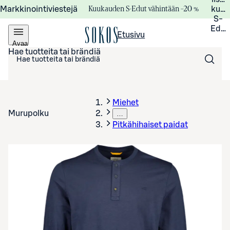
Kuukauden S-Edut vähintään –20 %
Markkinointiviestejä
kuuk
S-
Edui
Etusivu
Avaa
valikko
Hae tuotteita tai brändiä
Miehet
Murupolku
…
Pitkähihaiset paidat