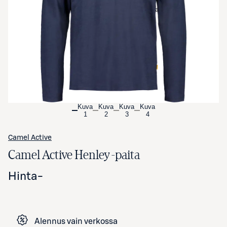
Avaa tuotekuva suurennettuna
Kuva
Kuva
Kuva
Kuva
1
2
3
4
Camel Active
Camel Active Henley -paita
Hinta
-
Alennus vain verkossa