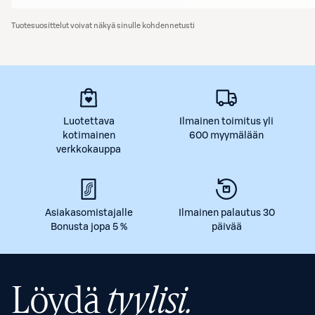
Tuotesuosittelut voivat näkyä sinulle kohdennetusti
Luotettava
Ilmainen toimitus yli
kotimainen
600 myymälään
verkkokauppa
Asiakasomistajalle
Ilmainen palautus 30
Bonusta jopa 5 %
päivää
Löydä
tyylisi.