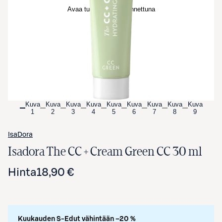
Avaa tuotekuva suurennettuna
Kuva
Kuva
Kuva
Kuva
Kuva
Kuva
Kuva
Kuva
Kuva
1
2
3
4
5
6
7
8
9
IsaDora
Isadora The CC + Cream Green CC 30 ml
Hinta
18,90 €
Kuukauden S-Edut vähintään –20 %