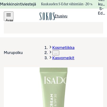
Kuukauden S-Edut vähintään –20 %
Markkinointiviestejä
kuuk
S-
Edui
Etusivu
Avaa
valikko
Kosmetiikka
Murupolku
…
Kasvomeikit