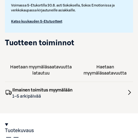
Voimassa S-Etukortilla 30.8. asti Sokoksella, Sokos Emotionissa ja
verkkokaupassa kirjautuneille asiakkaille.
Katso kuukauden S-Etutuotteet
Tuotteen toiminnot
Haetaan myymäläsaatavuutta
Haetaan
latautuu
myymäläsaatavuutta
Ilmainen toimitus myymälään
1–5 arkipäivää
Tuotekuvaus