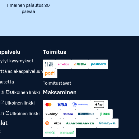
Ilmainen palautus 30
päivää
spalvelu
Toimitus
sytyt kysymykset
yttä asiakaspalveluun
autetta
Toimitustavat
Maksaminen
.fi
Ulkoinen linkki
Ulkoinen linkki
fi
Ulkoinen linkki
lät
t