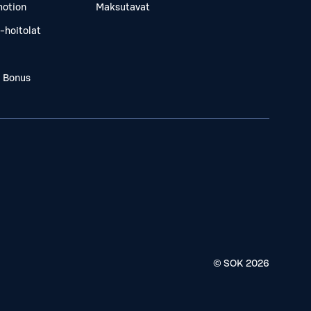
otion
Maksutavat
-hoitolat
a Bonus
© SOK
2026