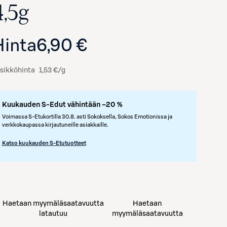
4,5g
Hinta
6,90 €
sikköhinta
1,53 €/g
Kuukauden S-Edut vähintään –20 %
Voimassa S-Etukortilla 30.8. asti Sokoksella, Sokos Emotionissa ja
verkkokaupassa kirjautuneille asiakkaille.
Katso kuukauden S-Etutuotteet
Haetaan myymäläsaatavuutta
Haetaan
latautuu
myymäläsaatavuutta