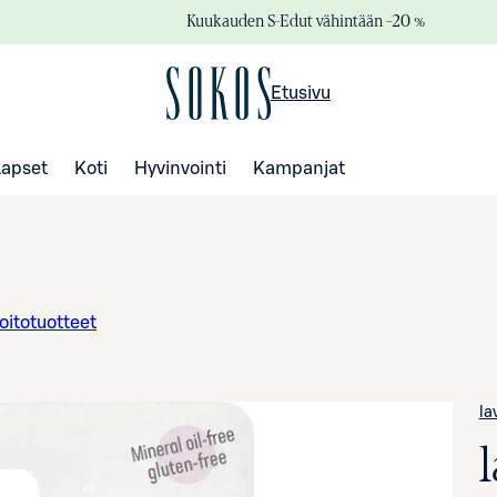
Kuukauden S-Edut vähintään –20 %
Etusivu
Lapset
Koti
Hyvinvointi
Kampanjat
oitotuotteet
la