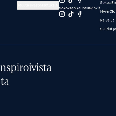
Sokos Em
Muuta evästeasetuksia
Sokoksen kauneusvinkit
Hyvä Olo 
Palvelut
S-Edut j
nspiroivista
ta