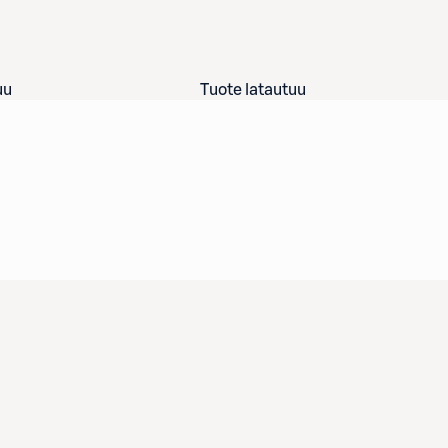
uu
Tuote latautuu