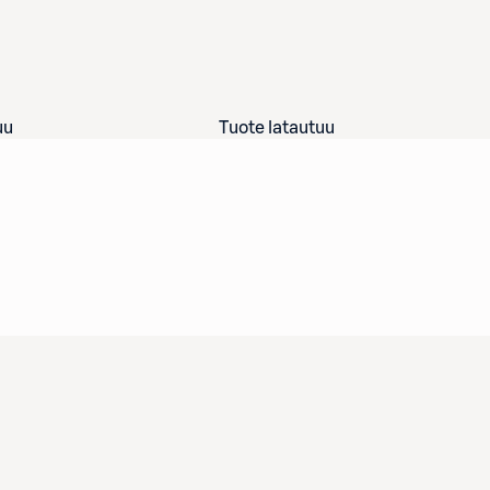
uu
Tuote latautuu