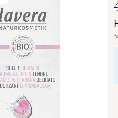
Yk
va suurennettuna