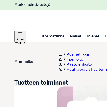
Markkinointiviestejä
Kosmetiikka
Naiset
Miehet
Avaa
valikko
Kosmetiikka
Ihonhoito
Murupolku
Kasvojenhoito
Huulirasvat ja huultenh
Tuotteen toiminnot