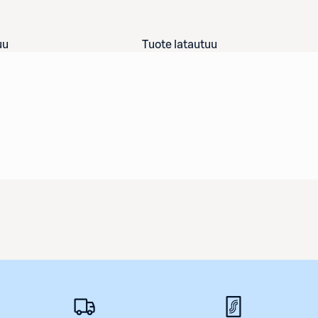
uu
Tuote latautuu