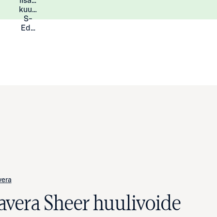
lisää
Lisätietoja
kuukauden
S-
Eduista
vera
lavera Sheer huulivoide