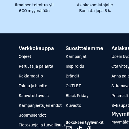
Ilmainen toimitus yli
Asiakasomistajalle
600 myymälään
Bonusta jopa 5 %
Verkkokauppa
Suosittelemme
Asiaka
Ohjeet
Kampanjat
Usein ky
Peruuta ja palauta
Inspiroidu
Ota yhte
Reklamaatio
Brändit
Anna pal
Takuu ja huolto
OUTLET
S-kanava
Saavutettavuus
Black Friday
Prisma.fi
Kampanjaetujen ehdot
Kuvasto
S-kaupat.
Myymä
Sopimusehdot
Myymälä
Sokoksen tyylivinkit
Tietosuoja ja turvallisuus