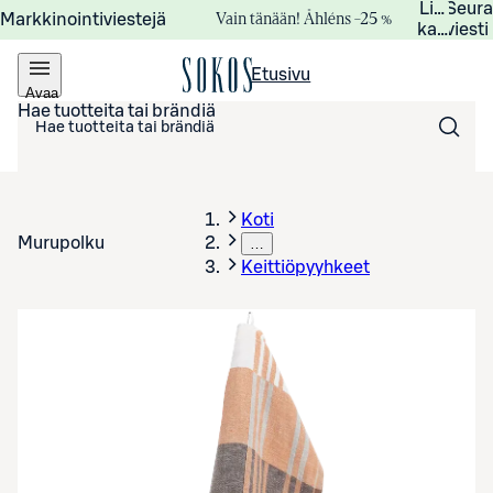
Lisätied
Seur
Vain tänään! Åhléns –25 %
Markkinointiviestejä
kampanj
viesti
Etusivu
Avaa
valikko
Hae tuotteita tai brändiä
Koti
Murupolku
…
Keittiöpyyhkeet