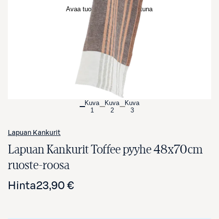
Avaa tuotekuva suurennettuna
Kuva
Kuva
Kuva
1
2
3
Lapuan Kankurit
Lapuan Kankurit Toffee pyyhe 48x70cm
ruoste-roosa
Hinta
23,90 €