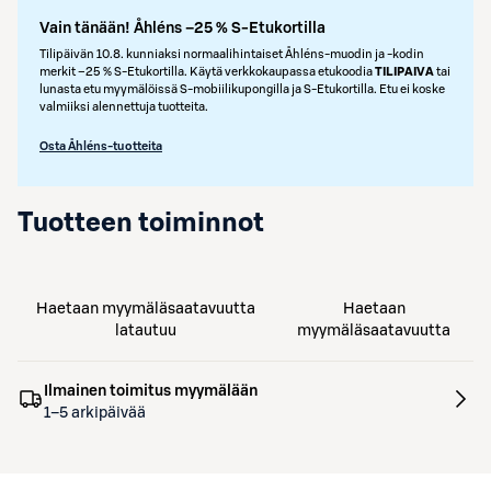
Vain tänään! Åhléns –25 % S-Etukortilla
Tilipäivän 10.8. kunniaksi normaalihintaiset Åhléns-muodin ja -kodin
merkit –25 % S‑Etukortilla. Käytä verkkokaupassa etukoodia
TILIPAIVA
tai
lunasta etu myymälöissä S‑mobiilikupongilla ja S‑Etukortilla. Etu ei koske
valmiiksi alennettuja tuotteita.
Osta Åhléns-tuotteita
Tuotteen toiminnot
Haetaan myymäläsaatavuutta
Haetaan
latautuu
myymäläsaatavuutta
Ilmainen toimitus myymälään
1–5 arkipäivää