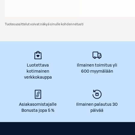
Tuotesuosittelut voivat näkyä sinulle kohdennetusti
Luotettava
Ilmainen toimitus yli
kotimainen
600 myymälään
verkkokauppa
Asiakasomistajalle
Ilmainen palautus 30
Bonusta jopa 5 %
päivää