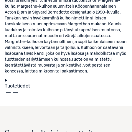
Rosti brändin yksi tunnetuimmista tuotteista on Margrethe-
kulho. Margrethe-kulhon suunnitteli Kööpenhaminalainen
Acton Bjørn ja Sigvard Bernadotte designstudio 1950-luvulla.
Tanskan hovin hyväksymänä kulho nimettiin silloisen
tanskalaisen kruununprinsessan Margrethen mukaan. Kaunis,
laadukas ja toimiva kulho on pitänyt alkuperäisen muotonsa,
mutta on seurannut muodin eri värejä aikojen saatossa.
Margrethe-kulho on käytännöllinen ja sopii kaikenlaiseen ruoan
valmistukseen, leivontaan ja tarjoiluun. Kulhoon on saatavana
lisäosana tiivis kansi, joka on hyvä lisäosa ja mahdollistaa myös
tuotteiden säilyttämisen kulhossa.Tuote on valmistettu
kierrätettävästä muovista ja on kestävä, voit pestä sen
koneessa, laittaa mikroon tai pakastimeen.
Tuotetiedot