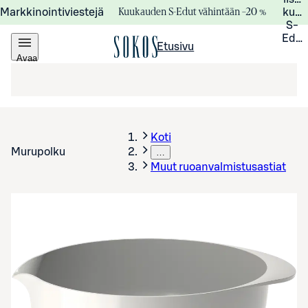
Kuukauden S-Edut vähintään –20 %
Markkinointiviestejä
kuuk
S-
Edui
Etusivu
Avaa
valikko
Koti
Murupolku
…
Muut ruoanvalmistusastiat